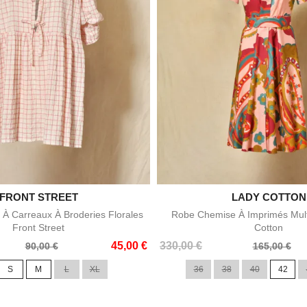

FRONT STREET

LADY COTTON
Aperçu rapide
Aperçu rapid
À Carreaux À Broderies Florales
Robe Chemise À Imprimés Mult
Front Street
Cotton
Prix
Prix
45,00 €
330,00 €
90,00 €
165,00 €
de
S
M
L
XL
36
38
40
42
base