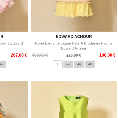
UR
EDWARD ACHOUR

e
Aperçu rapide
olants Edward
Robe Élégante Jaune Pâle À Broderies Fleuris
Edward Achour
Prix
Prix
267,00 €
400,00 €
100,00 €
220,00 €
de
42
36
38
40
42
base