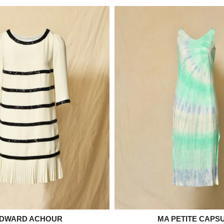
DWARD ACHOUR

MA PETITE CAPS

Aperçu rapide
Aperçu rapid