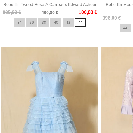
Robe En Tweed Rose À Carreaux Edward Achour
Robe En Mouss
Prix
Prix
885,00 €
100,00 €
400,00 €
Prix
Prix
de
396,00 €
34
36
38
40
42
44
de
base
34
base