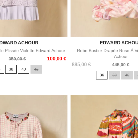
DWARD ACHOUR

EDWARD ACHO

Aperçu rapide
Aperçu rapid
e Plissée Violette Edward Achour
Robe Bustier Drapée Rose À V
Achour
100,00 €
350,00 €
Prix
Prix
885,00 €
445,00 €
6
38
40
42
de
36
38
40
base