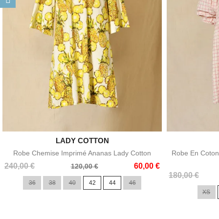

LADY COTTON
Aperçu rapide
Robe Chemise Imprimé Ananas Lady Cotton
Robe En Coton 
Prix
Prix
240,00 €
60,00 €
120,00 €
Prix
Prix
de
180,00 €
36
38
40
42
44
46
de
base
XS
base