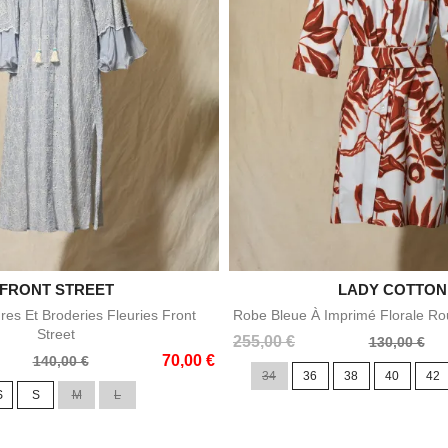

FRONT STREET

LADY COTTON
Aperçu rapide
Aperçu rapid
es Et Broderies Fleuries Front
Robe Bleue À Imprimé Florale Ro
Street
Prix
Prix
255,00 €
130,00 €
70,00 €
de
140,00 €
34
36
38
40
42
base
S
S
M
L