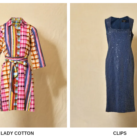

LADY COTTON

CLIPS
Aperçu rapide
Aperçu rapid