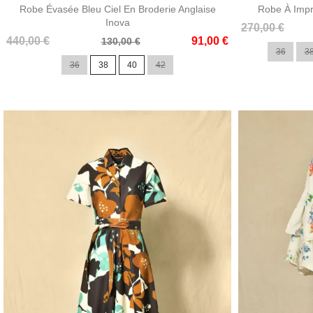
Robe Évasée Bleu Ciel En Broderie Anglaise
Robe À Impr
Inova
Prix
Prix
270,00 €
Prix
Prix
440,00 €
91,00 €
de
130,00 €
36
3
de
base
36
38
40
42
base