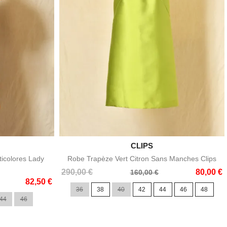

CLIPS
e
Aperçu rapide
icolores Lady
Robe Trapèze Vert Citron Sans Manches Clips
Prix
Prix
290,00 €
80,00 €
160,00 €
82,50 €
de
36
38
40
42
44
46
48
base
44
46