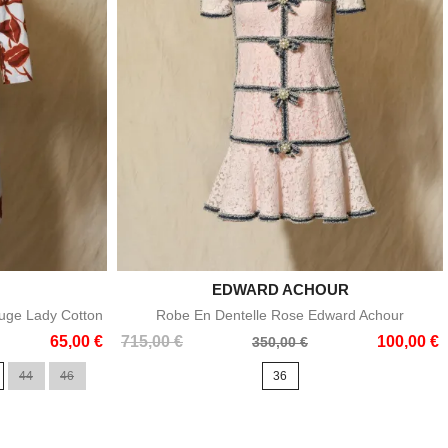
EDWARD ACHOUR

e
Aperçu rapide
uge Lady Cotton
Robe En Dentelle Rose Edward Achour
Prix
Prix
65,00 €
715,00 €
100,00 €
350,00 €
de
44
46
36
base