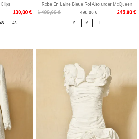
Clips
Robe En Laine Bleue Roi Alexander McQueen
Prix
Prix
130,00 €
1 490,00 €
245,00 €
490,00 €
de
46
48
S
M
L
base