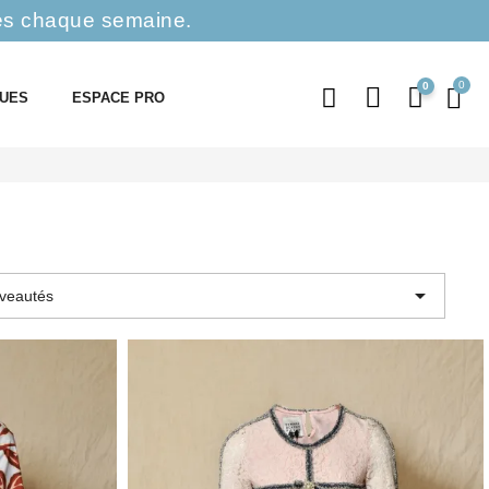
es chaque semaine.
0
QUES
ESPACE PRO

veautés