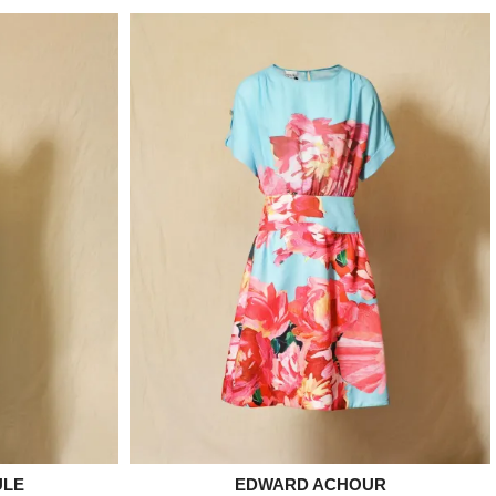
ULE
EDWARD ACHOUR

e
Aperçu rapide