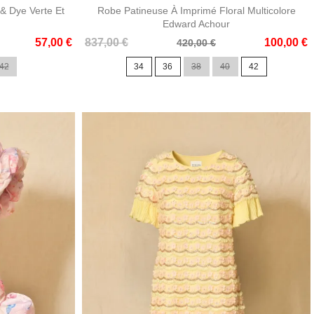
& Dye Verte Et
Robe Patineuse À Imprimé Floral Multicolore
Edward Achour
Prix
Prix
57,00 €
837,00 €
100,00 €
420,00 €
de
42
34
36
38
40
42
base