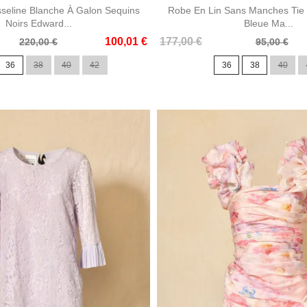
eline Blanche À Galon Sequins
Robe En Lin Sans Manches Tie 
Noirs Edward...
Bleue Ma...
Prix
Prix
100,01 €
177,00 €
220,00 €
95,00 €
de
36
38
40
42
36
38
40
base