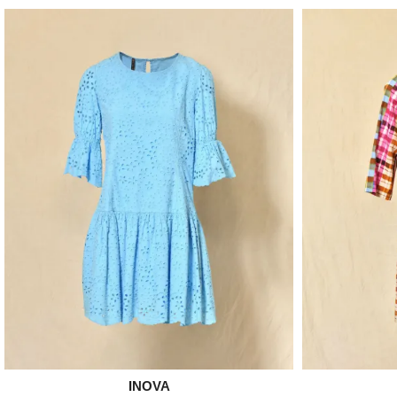

INOVA
Aperçu rapide