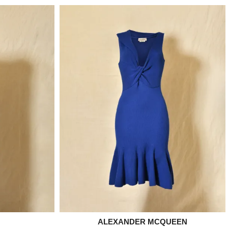
ALEXANDER MCQUEEN

e
Aperçu rapide