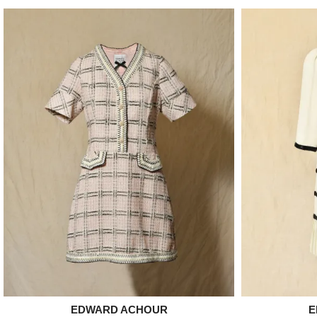
EDWARD ACHOUR

E
Aperçu rapide