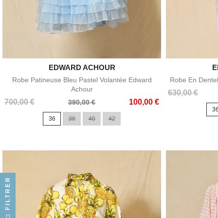
EDWARD ACHOUR

E
Aperçu rapide
Robe Patineuse Bleu Pastel Volantée Edward
Robe En Dentell
Achour
Prix
Prix
630,00 €
Prix
Prix
700,00 €
100,00 €
de
390,00 €
3
de
base
36
38
40
42
base
FILTRER