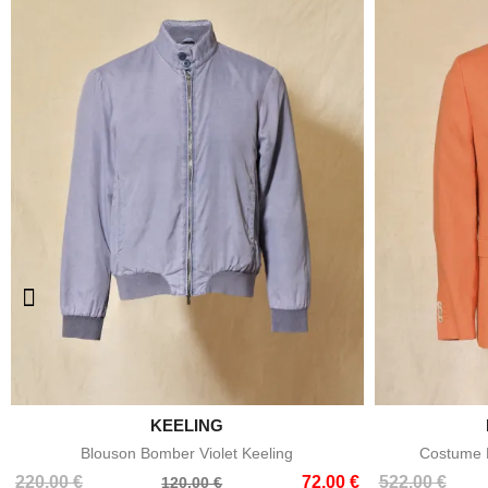

KEELING
Aperçu rapide
Blouson Bomber Violet Keeling
Costume E
Prix
Prix
Prix
Prix
220,00 €
72,00 €
522,00 €
120,00 €