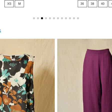
XS
M
36
38
40
base
s