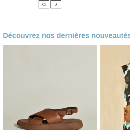
XS
S
base
base
Découvrez nos dernières nouveauté