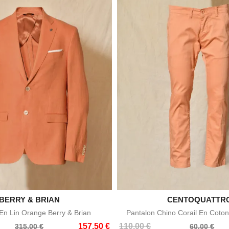

BERRY & BRIAN

CENTOQUATTR
Aperçu rapide
Aperçu rapid
n Lin Orange Berry & Brian
Pantalon Chino Corail En Coton
Prix
Prix
157,50 €
110,00 €
315,00 €
60,00 €