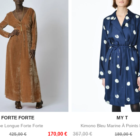

FORTE FORTE

MY T
Aperçu rapide
Aperçu rapid
e Longue Forte Forte
Kimono Bleu Marine À Points
Prix
Prix
170,00 €
367,00 €
425,00 €
180,00 €
de