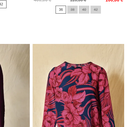
220,00 €
42
de
36
38
40
42
base