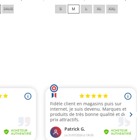
de
34US
S
M
L
XL
XXL
base