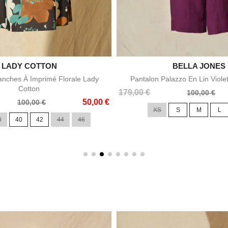

LADY COTTON

BELLA JONES
Aperçu rapide
Aperçu rapid
nches À Imprimé Florale Lady
Pantalon Palazzo En Lin Viole
Cotton
Prix
Prix
179,00 €
100,00 €
50,00 €
de
100,00 €
XS
S
M
L
base
8
40
42
44
46