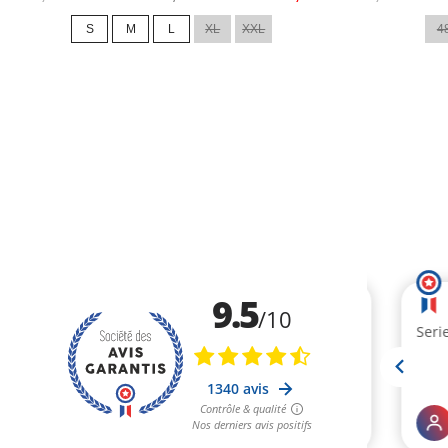
de
de
S
M
L
XL
XXL
4
base
base