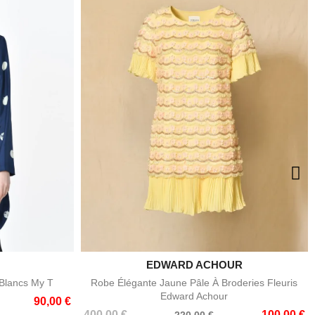
EDWARD ACHOUR

e
Aperçu rapide
 Blancs My T
Robe Élégante Jaune Pâle À Broderies Fleuris
Edward Achour
90,00 €
Prix
Prix
400,00 €
100,00 €