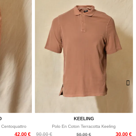
O

KEELING
e
Aperçu rapide
 Centoquattro
Polo En Coton Terracotta Keeling
Prix
Prix
42,00 €
90,00 €
30,00 €
50,00 €