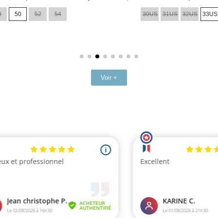
de
8
50
52
54
30US
31US
32US
33US
base
Voir +