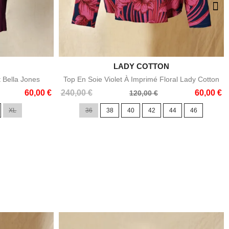

LADY COTTON
e
Aperçu rapide
t Bella Jones
Top En Soie Violet À Imprimé Floral Lady Cotton
Prix
Prix
60,00 €
240,00 €
60,00 €
120,00 €
de
XL
36
38
40
42
44
46
base