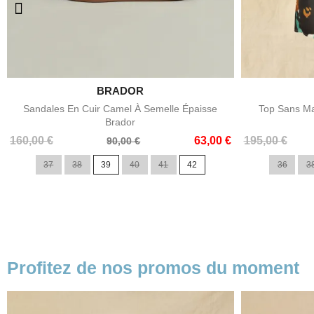

BRADOR
Aperçu rapide
Sandales En Cuir Camel À Semelle Épaisse
Top Sans Ma
Brador
Prix
Prix
Prix
Prix
160,00 €
63,00 €
195,00 €
90,00 €
de
de
37
38
39
40
41
42
36
3
base
base
Profitez de nos promos du moment