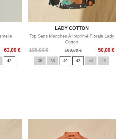

LADY COTTON
Aperçu rapide
emelle
Top Sans Manches À Imprimé Florale Lady
Cotton
Prix
Prix
63,00 €
195,00 €
50,00 €
100,00 €
de
42
36
38
40
42
44
46
base