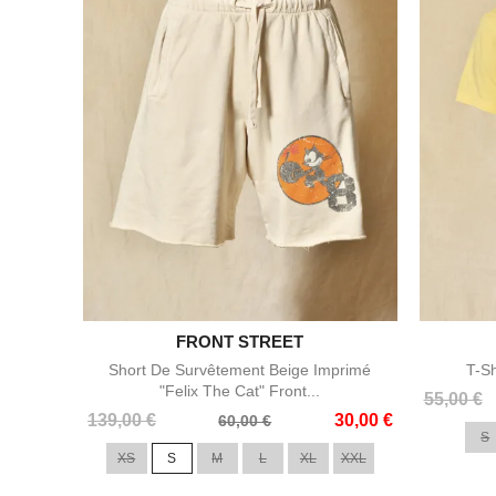

FRONT STREET
Aperçu rapide
Short De Survêtement Beige Imprimé
T-Sh
"Felix The Cat" Front...
Prix
Prix
55,00 €
Prix
Prix
139,00 €
30,00 €
de
60,00 €
S
de
base
XS
S
M
L
XL
XXL
base