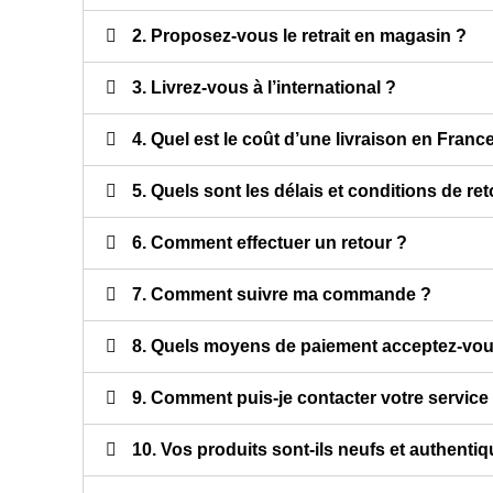
2. Proposez-vous le retrait en magasin ?
3. Livrez-vous à l’international ?
me toujours, c'était un plaisir que de commander et de
Toujour
upérer mon colis en boutique. Les produits proposés par
extrao
4. Quel est le coût d’une livraison en Franc
gne sont de très belle qualité et les prix à la portée de toutes
es bourses. Je vous en remercie et vous dis à bientôt !
5. Quels sont les délais et conditions de ret
Fabrice D.
6. Comment effectuer un retour ?
7. Comment suivre ma commande ?
8. Quels moyens de paiement acceptez-vou
9. Comment puis-je contacter votre service 
10. Vos produits sont-ils neufs et authenti