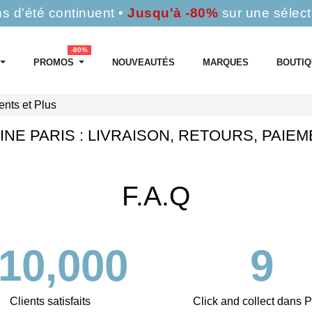
s d'été continuent •
Jusqu'à -80%
sur une sélect
-80%
PROMOS
NOUVEAUTÉS
MARQUES
BOUTI
ents et Plus
CINE PARIS : LIVRAISON, RETOURS, PAIE
F.A.Q
10,000
9
Clients satisfaits
Click and collect dans P