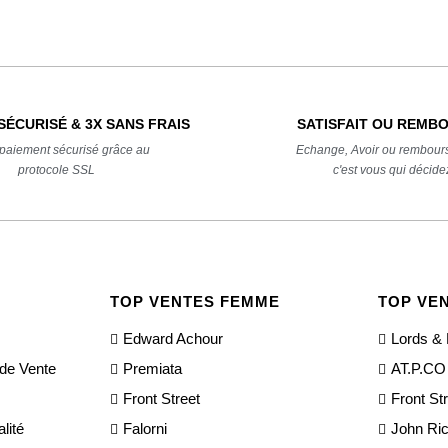
SÉCURISÉ & 3X SANS FRAIS
SATISFAIT OU REMB
t paiement sécurisé grâce au
Echange, Avoir ou rembour
protocole SSL
c'est vous qui décide
TOP VENTES FEMME
TOP VE
Edward Achour
Lords & 
 de Vente
Premiata
AT.P.CO
Front Street
Front St
lité
Falorni
John Ri