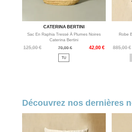
CATERINA BERTINI

Aperçu rapide
Sac En Raphia Tressé À Plumes Noires
Robe B
Caterina Bertini
Prix
Prix
Prix
Prix
125,00 €
42,00 €
885,00 €
70,00 €
de
de
TU
base
base
Découvrez nos dernières