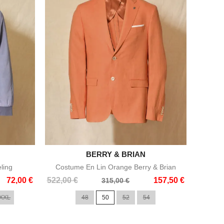

BERRY & BRIAN
Aperçu rapide
ling
Costume En Lin Orange Berry & Brian
Prix
Prix
72,00 €
522,00 €
157,50 €
315,00 €
de
XXL
48
50
52
54
base