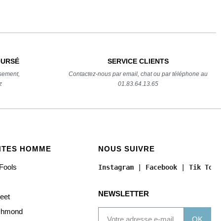
OURSÉ
SERVICE CLIENTS
sement,
Contactez-nous par email, chat ou par téléphone au
z
01.83.64.13.65
NTES HOMME
NOUS SUIVRE
Fools
Instagram
 | 
Facebook
 | 
Tik Tok
NEWSLETTER
reet
chmond
OK