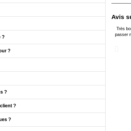
Avis s
s un grand plaisir d’acheter chez vous; qualité des articles
Très bo
rdinaire, choix de marques, emballage précautionneux et
passer m
e ?
livraison extrêmement rapide! Un bonheur ! Merci
our ?
Marie P.
s ?
client ?
ques ?