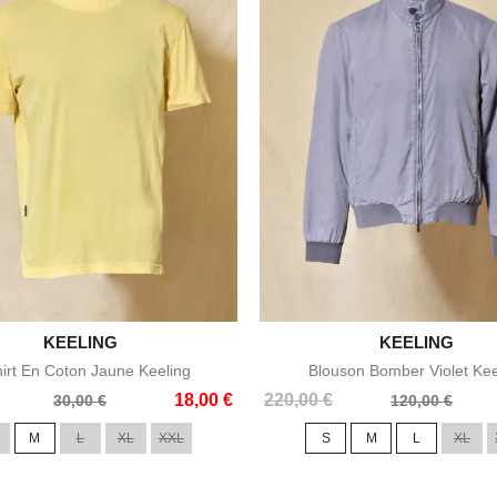

KEELING

KEELING
Aperçu rapide
Aperçu rapide
irt En Coton Jaune Keeling
Blouson Bomber Violet Kee
Prix
Prix
18,00 €
220,00 €
30,00 €
120,00 €
de
M
L
XL
XXL
S
M
L
XL
base