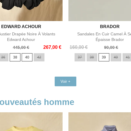
EDWARD ACHOUR


BRADOR
Aperçu rapide
Aperçu rapide
ustier Drapée Noire À Volants
Sandales En Cuir Camel À S
Edward Achour
Épaisse Brador
Prix
Prix
267,00 €
160,00 €
445,00 €
90,00 €
de
36
38
40
42
37
38
39
40
41
base
Voir +
 nouveautés homme