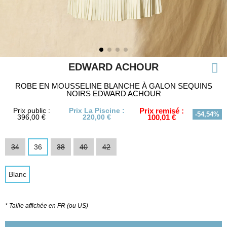
EDWARD ACHOUR
ROBE EN MOUSSELINE BLANCHE À GALON SEQUINS
NOIRS EDWARD ACHOUR
Prix public :
Prix La Piscine :
Prix remisé :
-54,54%
396,00 €
220,00 €
100,01 €
34
36
38
40
42
Blanc
* Taille affichée en FR (ou US)