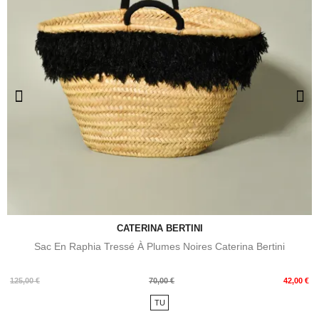
CATERINA BERTINI
Sac En Raphia Tressé À Plumes Noires Caterina Bertini
Prix
Prix
125,00 €
70,00 €
42,00 €
de
TU
base