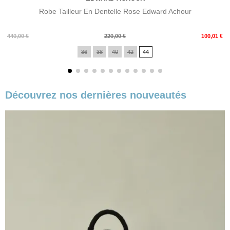
Robe Tailleur En Dentelle Rose Edward Achour
Prix
Prix
440,00 €
220,00 €
100,01 €
de
36
38
40
42
44
base
Découvrez nos dernières nouveautés