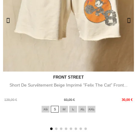
FRONT STREET
Short De Survêtement Beige Imprimé "Felix The Cat" Front...
Prix
Prix
139,00 €
60,00 €
30,00 €
de
XS
S
M
L
XL
XXL
base