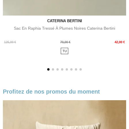
CATERINA BERTINI
Sac En Raphia Tressé À Plumes Noires Caterina Bertini
Prix
Prix
125,00 €
70,00 €
42,00 €
de
TU
base
Profitez de nos promos du moment