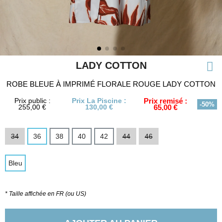
LADY COTTON
ROBE BLEUE À IMPRIMÉ FLORALE ROUGE LADY COTTON
Prix public :
Prix La Piscine :
Prix remisé :
-50%
255,00 €
130,00 €
65,00 €
34
36
38
40
42
44
46
Bleu
* Taille affichée en FR (ou US)