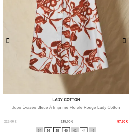
LADY COTTON
Jupe Évasée Bleue À Imprimé Florale Rouge Lady Cotton
Prix
Prix
225,00 €
115,00 €
57,50 €
de
34
36
38
40
42
44
46