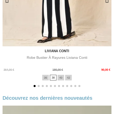
LIVIANA CONTI
Robe Bustier À Rayures Liviana Conti
Prix
Prix
364,00 €
180,00 €
90,00 €
de
36
38
40
42
base
Découvrez nos dernières nouveautés