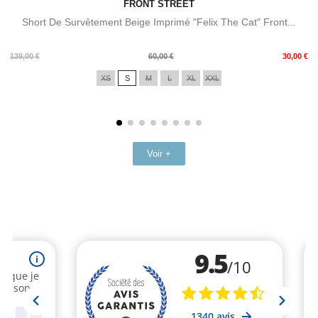
FRONT STREET
Short De Survêtement Beige Imprimé "Felix The Cat" Front...
Prix
Prix
139,00 €
60,00 €
30,00 €
de
XS
S
M
L
XL
XXL
base
Voir +