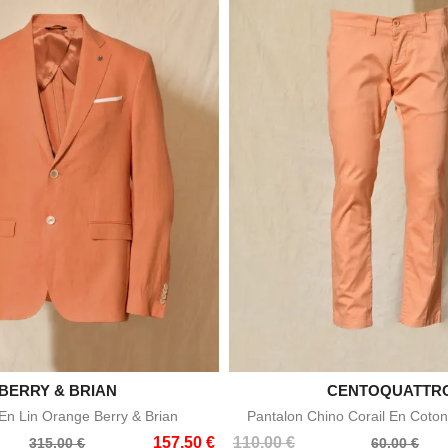

BERRY & BRIAN

CENTOQUATTR
Aperçu rapide
Aperçu rapid
n Lin Orange Berry & Brian
Pantalon Chino Corail En Coton
Prix
Prix
157,50 €
110,00 €
315,00 €
60,00 €