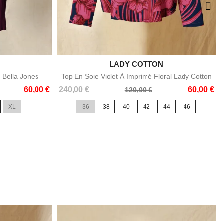

LADY COTTON
e
Aperçu rapide
t Bella Jones
Top En Soie Violet À Imprimé Floral Lady Cotton
Prix
Prix
60,00 €
240,00 €
60,00 €
120,00 €
de
XL
36
38
40
42
44
46
base