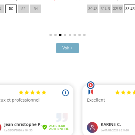
de
8
50
52
54
30US
31US
32US
33US
base
Voir +