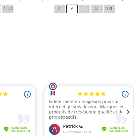
de
34US
S
M
L
XL
XXL
base