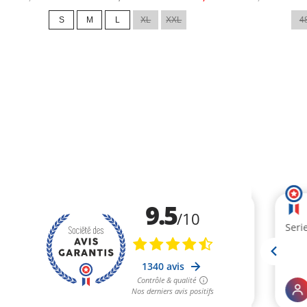
de
de
S
M
L
XL
XXL
4
base
base