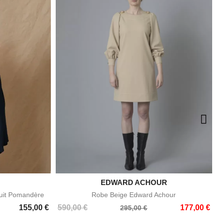
EDWARD ACHOUR

e
Aperçu rapide
Nuit Pomandère
Robe Beige Edward Achour
Prix
Prix
155,00 €
590,00 €
177,00 €
295,00 €
de