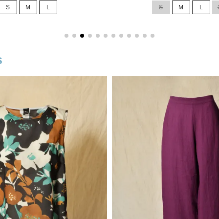
S
M
L
S
M
L
s