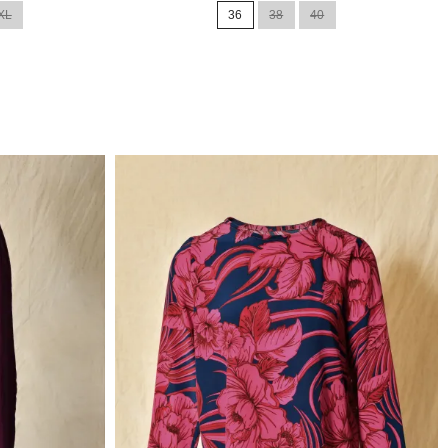
XL
36
38
40
base