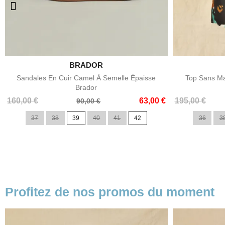

BRADOR
Aperçu rapide
Sandales En Cuir Camel À Semelle Épaisse
Top Sans Ma
Brador
Prix
Prix
Prix
Prix
160,00 €
63,00 €
195,00 €
90,00 €
de
de
37
38
39
40
41
42
36
3
base
base
Profitez de nos promos du moment