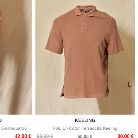
O

KEELING
e
Aperçu rapide
 Centoquattro
Polo En Coton Terracotta Keeling
Prix
Prix
42,00 €
90,00 €
30,00 €
50,00 €