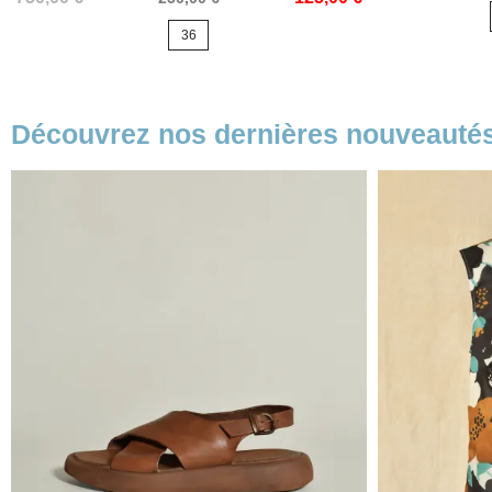
de
base
36
base
Découvrez nos dernières nouveauté