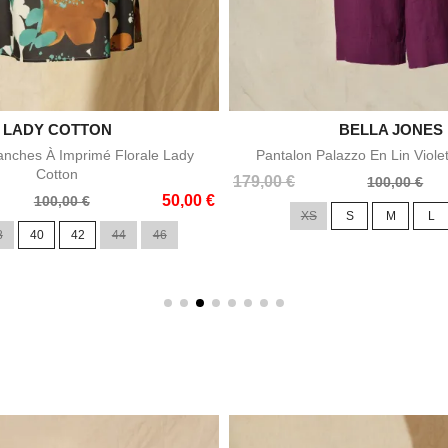

LADY COTTON

BELLA JONES
Aperçu rapide
Aperçu rapid
nches À Imprimé Florale Lady
Pantalon Palazzo En Lin Viole
Cotton
Prix
Prix
179,00 €
100,00 €
50,00 €
de
100,00 €
XS
S
M
L
base
8
40
42
44
46