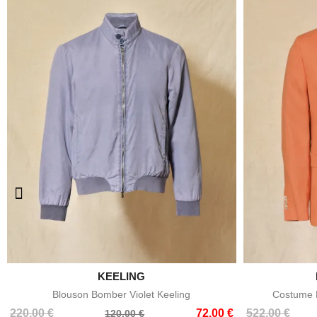

KEELING
Aperçu rapide
Blouson Bomber Violet Keeling
Costume E
Prix
Prix
Prix
Prix
220,00 €
72,00 €
522,00 €
120,00 €