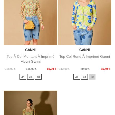
GANNI
GANNI
Top À Col Montant À Imprimé
Top Col Rond À Imprimé Ganni
Fleuri Ganni
Prix
Prix
Prix
Prix
218,00 €
115,00 €
69,00 €
112,00 €
59,00 €
35,40 €
de
de
34
36
38
36
38
40
base
base