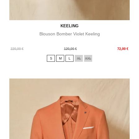
KEELING
Blouson Bomber Violet Keeling
Prix
Prix
220,00 €
120,00 €
72,00 €
de
S
M
L
XL
XXL
base