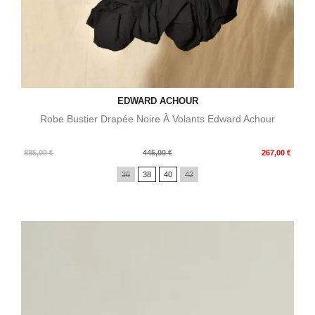
EDWARD ACHOUR
Robe Bustier Drapée Noire À Volants Edward Achour
Prix
Prix
885,00 €
445,00 €
267,00 €
de
36
38
40
42
base