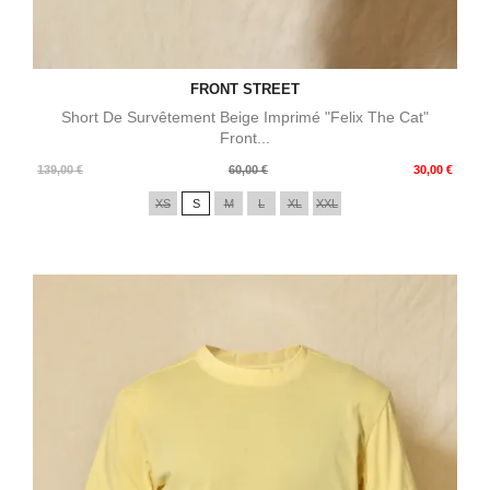
FRONT STREET
Short De Survêtement Beige Imprimé "Felix The Cat"
Front...
Prix
Prix
139,00 €
60,00 €
30,00 €
de
XS
S
M
L
XL
XXL
base