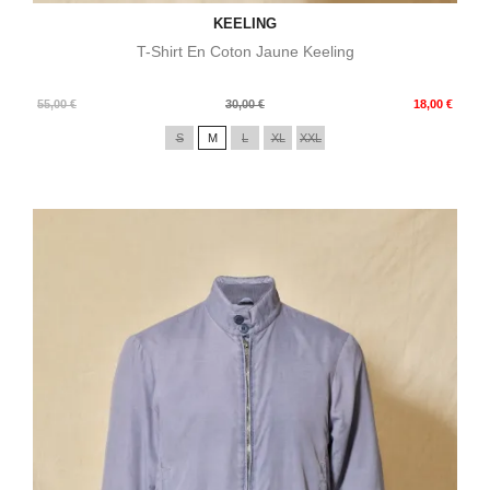
KEELING
T-Shirt En Coton Jaune Keeling
Prix
Prix
55,00 €
30,00 €
18,00 €
de
S
M
L
XL
XXL
base