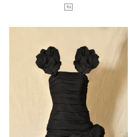
de
TU
base