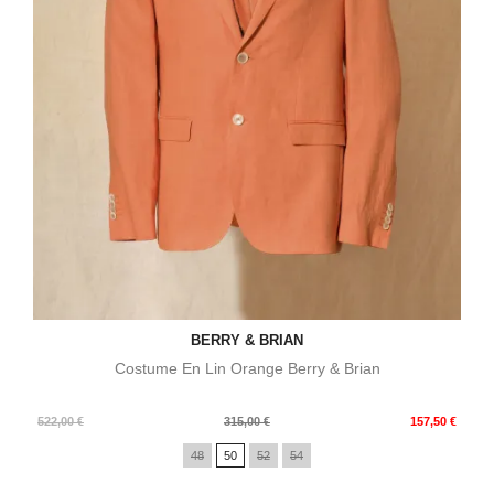
BERRY & BRIAN
Costume En Lin Orange Berry & Brian
Prix
Prix
522,00 €
315,00 €
157,50 €
de
48
50
52
54
base