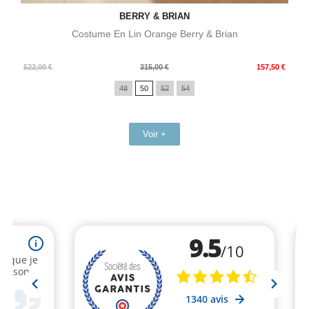
BERRY & BRIAN
Costume En Lin Orange Berry & Brian
Prix
Prix
522,00 €
315,00 €
157,50 €
de
48
50
52
54
base
Voir +