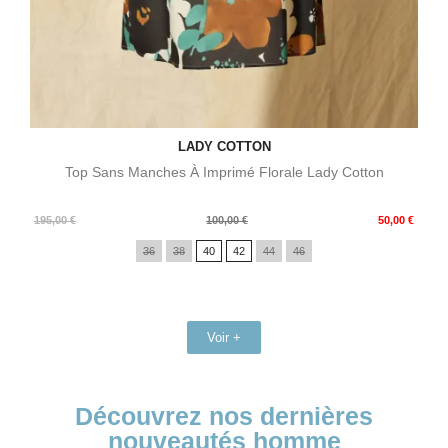
LADY COTTON
Top Sans Manches À Imprimé Florale Lady Cotton
Prix
Prix
195,00 €
100,00 €
50,00 €
de
36
38
40
42
44
46
base
Voir +
Découvrez nos dernières
nouveautés homme