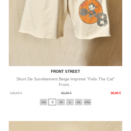
FRONT STREET
Short De Survêtement Beige Imprimé "Felix The Cat"
Front...
Prix
Prix
139,00 €
60,00 €
30,00 €
de
XS
S
M
L
XL
XXL
base