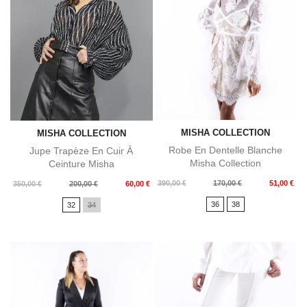
MISHA COLLECTION
MISHA COLLECTION
Robe En Dentelle Blanche
Jupe Trapèze En Cuir À
Misha Collection
Ceinture Misha
Prix
Prix
390,00 €
170,00 €
51,00 €
Prix
Prix
350,00 €
200,00 €
60,00 €
de
de
36
38
32
34
base
base