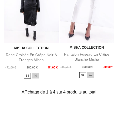
MISHA COLLECTION
MISHA COLLECTION
Pantalon Fuseau En Crêpe
Robe Croisée En Crêpe Noir À
Blanche Misha
Franges Misha
Prix
Prix
202,35 €
100,00 €
30,00 €
Prix
Prix
471,00 €
180,00 €
54,00 €
de
de
34
40
34
40
base
base
Affichage de 1 à 4 sur 4 produits au total