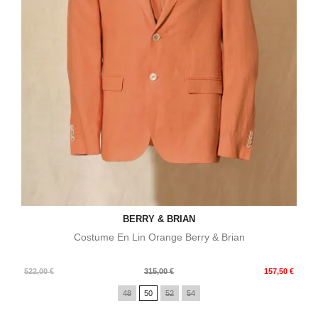
BERRY & BRIAN
Costume En Lin Orange Berry & Brian
Prix
Prix
522,00 €
315,00 €
157,50 €
de
48
50
52
54
base