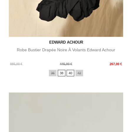
EDWARD ACHOUR
Robe Bustier Drapée Noire À Volants Edward Achour
Prix
Prix
885,00 €
445,00 €
267,00 €
de
36
38
40
42
base