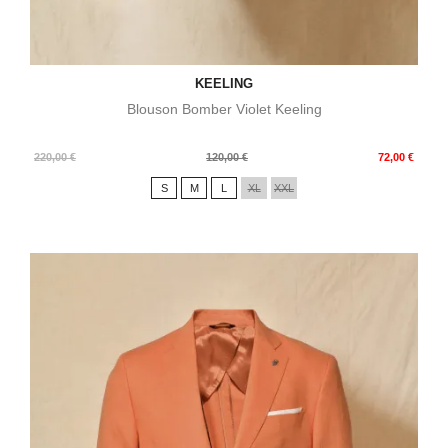
KEELING
Blouson Bomber Violet Keeling
Prix
Prix
220,00 €
120,00 €
72,00 €
de
S
M
L
XL
XXL
base