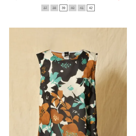
de
37
38
39
40
41
42
base