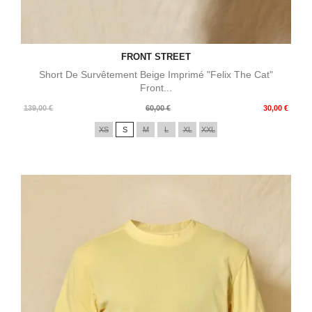
FRONT STREET
Short De Survêtement Beige Imprimé "Felix The Cat"
Front...
Prix
Prix
139,00 €
60,00 €
30,00 €
de
XS
S
M
L
XL
XXL
base