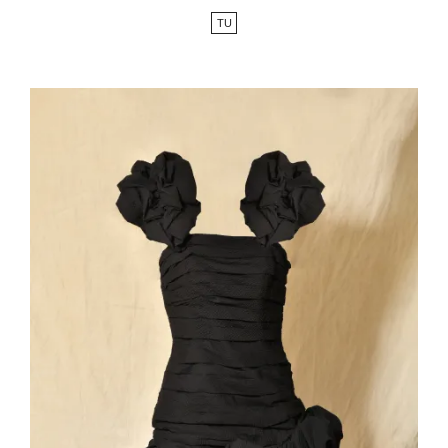
de
TU
base