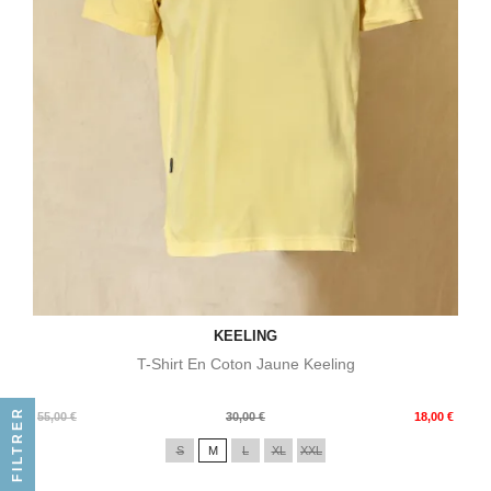
KEELING
T-Shirt En Coton Jaune Keeling
FILTRER
Prix
Prix
55,00 €
30,00 €
18,00 €
de
S
M
L
XL
XXL
base