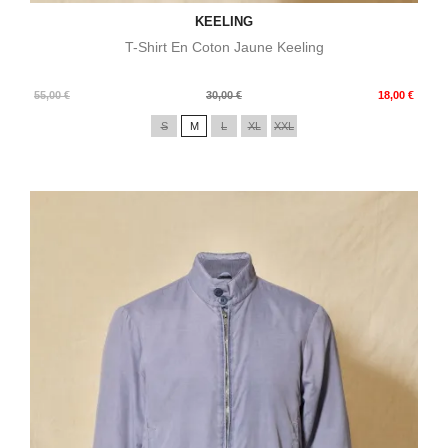
KEELING
T-Shirt En Coton Jaune Keeling
Prix
Prix
55,00 €
30,00 €
18,00 €
de
S
M
L
XL
XXL
base