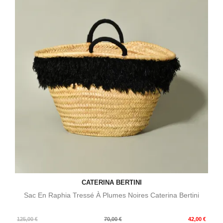
CATERINA BERTINI
Sac En Raphia Tressé À Plumes Noires Caterina Bertini
Prix
Prix
125,00 €
70,00 €
42,00 €