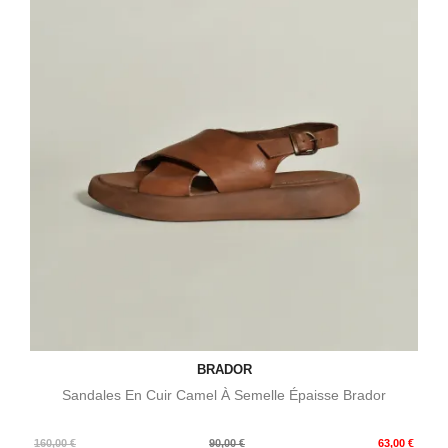
BRADOR
Sandales En Cuir Camel À Semelle Épaisse Brador
Prix
Prix
160,00 €
90,00 €
63,00 €