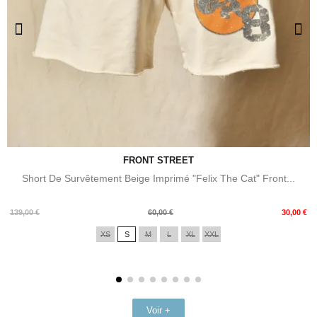
FRONT STREET
Short De Survêtement Beige Imprimé "Felix The Cat" Front...
Prix
Prix
139,00 €
60,00 €
30,00 €
de
XS
S
M
L
XL
XXL
base
Voir +