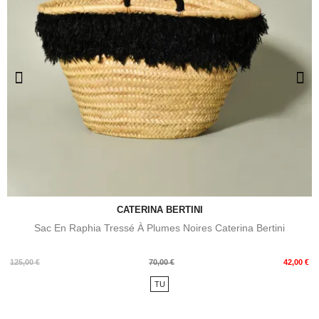
CATERINA BERTINI
Sac En Raphia Tressé À Plumes Noires Caterina Bertini
Prix
Prix
125,00 €
70,00 €
42,00 €
de
TU
base