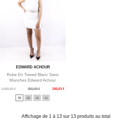
EDWARD ACHOUR
Robe En Tweed Blanc Sans
Manches Edward Achour
Prix
Prix
1 650,00 €
350,00 €
100,03 €
de
36
38
40
42
base
Affichage de 1 à 13 sur 13 produits au total