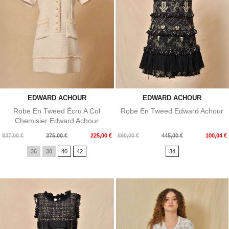
EDWARD ACHOUR
EDWARD ACHOUR
Robe En Tweed Écru A Col
Robe En Tweed Edward Achour
Chemisier Edward Achour
Prix
Prix
Prix
Prix
837,00 €
375,00 €
225,00 €
890,00 €
445,00 €
100,04 €
de
de
36
38
40
42
34
base
base