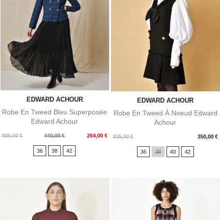
EDWARD ACHOUR
EDWARD ACHOUR
Robe En Tweed Bleu Superposée
Robe En Tweed À Noeud Edward
Edward Achour
Achour
Prix
Prix
885,00 €
440,00 €
264,00 €
Prix
835,00 €
350,00 €
de
36
38
42
36
38
40
42
base