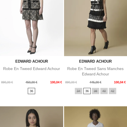
EDWARD ACHOUR
EDWARD ACHOUR
Robe En Tweed Edward Achour
Robe En Tweed Sans Manches
Edward Achour
Prix
Prix
Prix
Prix
890,00 €
450,00 €
100,04 €
890,00 €
445,00 €
100,04 €
de
de
36
34
36
38
40
42
base
base