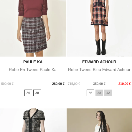
PAULE KA
EDWARD ACHOUR
Robe En Tweed Paule Ka
Robe Tweed Bleu Edward Achour
Prix
Prix
Prix
500,00 €
280,00 €
715,00 €
350,00 €
210,00 €
de
36
38
36
38
42
base