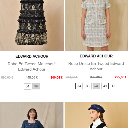
EDWARD ACHOUR
EDWARD ACHOUR
Robe Droite En Tweed Edward
Robe En Tweed Moucheté
Achour
Edward Achour
Prix
Prix
837,00 €
375,00 €
225,00 €
Prix
Prix
890,00 €
445,00 €
100,04 €
de
de
34
36
38
40
42
34
38
base
base