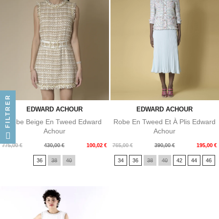
FILTRER
EDWARD ACHOUR
EDWARD ACHOUR
Robe Beige En Tweed Edward
Robe En Tweed Et À Plis Edward
Achour
Achour
Prix
Prix
Prix
Prix
775,00 €
430,00 €
100,02 €
765,00 €
390,00 €
195,00 €
de
de
36
38
40
34
36
38
40
42
44
46
base
base