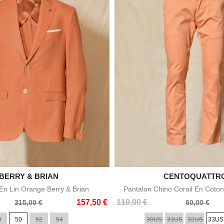

BERRY & BRIAN

CENTOQUATTR
Aperçu rapide
Aperçu rapid
n Lin Orange Berry & Brian
Pantalon Chino Corail En Coton
Prix
Prix
157,50 €
110,00 €
315,00 €
60,00 €
de
8
50
52
54
30US
31US
32US
33US
base