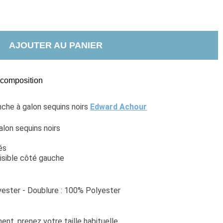
AJOUTER AU PANIER
t composition
che à galon sequins noirs 
Edward Achour
alon sequins noirs
és
visible côté gauche
ester - Doublure : 100% Polyester
nt, prenez votre taille habituelle. 