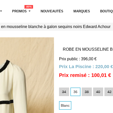
-80%
PROMOS
NOUVEAUTÉS
MARQUES
BOUTI
en mousseline blanche à galon sequins noirs Edward Achour
ROBE EN MOUSSELINE 
Prix public : 396,00 €
Prix La Piscine :
220,00 €
Prix remisé : 100,01 €
34
36
38
40
42
Blanc