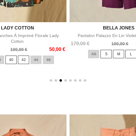

LADY COTTON

BELLA JONES
Aperçu rapide
Aperçu rapid
nches À Imprimé Florale Lady
Pantalon Palazzo En Lin Viole
Cotton
Prix
Prix
179,00 €
100,00 €
50,00 €
de
100,00 €
XS
S
M
L
base
8
40
42
44
46