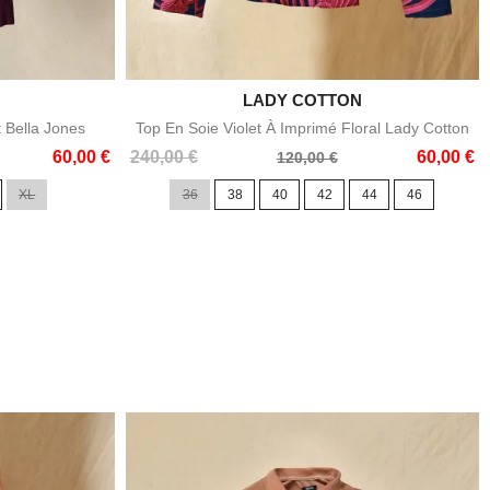

LADY COTTON
e
Aperçu rapide
t Bella Jones
Top En Soie Violet À Imprimé Floral Lady Cotton
Prix
Prix
60,00 €
240,00 €
60,00 €
120,00 €
de
XL
36
38
40
42
44
46
base