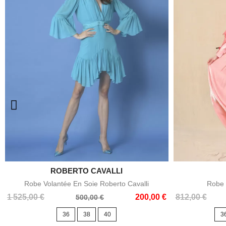
ROBERTO CAVALLI

Aperçu rapide
Robe Volantée En Soie Roberto Cavalli
Robe 
Prix
Prix
Prix
Prix
1 525,00 €
200,00 €
812,00 €
500,00 €
de
de
36
38
40
3
base
base