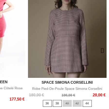
EEN
e
SPACE SIMONA CORSELLINI

Aperçu rapide
ne Côtelé Rose
Robe Pied-De-Poule Space Simona Corsellini
Prix
Prix
180,00 €
20,00 €
100,00 €
177,50 €
de
36
38
40
42
44
base