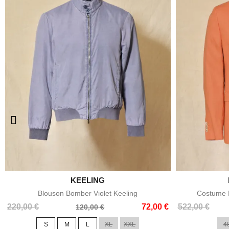

KEELING
Aperçu rapide
Blouson Bomber Violet Keeling
Costume E
Prix
Prix
Prix
Prix
220,00 €
72,00 €
522,00 €
120,00 €
de
de
S
M
L
XL
XXL
4
base
base