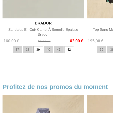

BRADOR
Aperçu rapide
Sandales En Cuir Camel À Semelle Épaisse
Top Sans Ma
Brador
Prix
Prix
Prix
Prix
160,00 €
63,00 €
195,00 €
90,00 €
de
de
37
38
39
40
41
42
36
3
base
base
Profitez de nos promos du moment