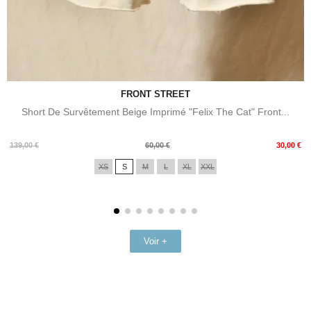
FRONT STREET
Short De Survêtement Beige Imprimé "Felix The Cat" Front...
Prix
Prix
139,00 €
60,00 €
30,00 €
de
XS
S
M
L
XL
XXL
base
Voir +