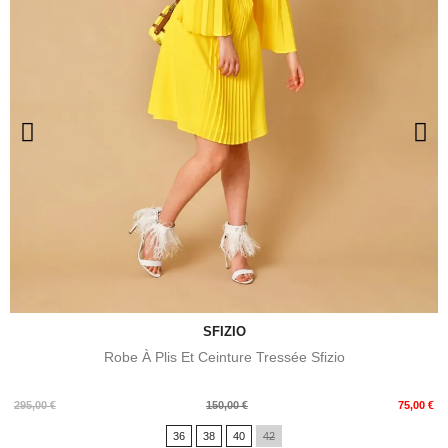
SFIZIO
Robe À Plis Et Ceinture Tressée Sfizio
Prix
Prix
295,00 €
150,00 €
75,00 €
de
36
38
40
42
base