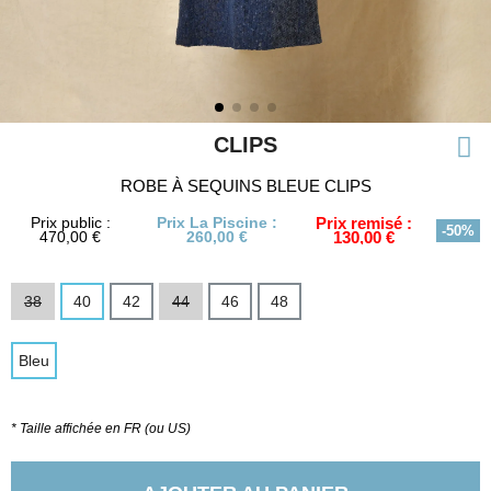
CLIPS
ROBE À SEQUINS BLEUE CLIPS
Prix public :
Prix La Piscine :
Prix remisé :
-50%
470,00 €
260,00 €
130,00 €
38
40
42
44
46
48
Bleu
* Taille affichée en FR (ou US)