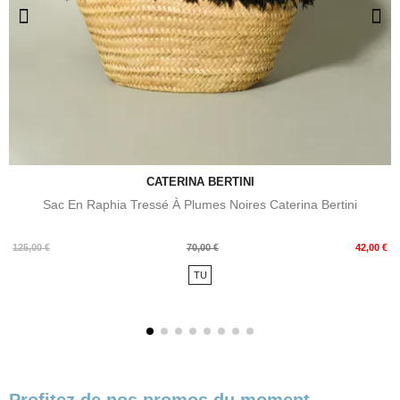
CATERINA BERTINI
Sac En Raphia Tressé À Plumes Noires Caterina Bertini
Prix
Prix
125,00 €
70,00 €
42,00 €
de
TU
base