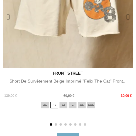
FRONT STREET
Short De Survêtement Beige Imprimé "Felix The Cat" Front...
Prix
Prix
139,00 €
60,00 €
30,00 €
de
XS
S
M
L
XL
XXL
base