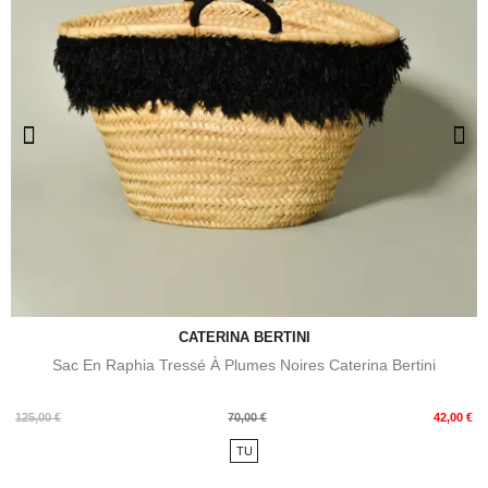
CATERINA BERTINI
Sac En Raphia Tressé À Plumes Noires Caterina Bertini
Prix
Prix
125,00 €
70,00 €
42,00 €
de
TU
base