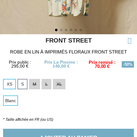
FRONT STREET
ROBE EN LIN À IMPRIMÉS FLORAUX FRONT STREET
Prix public :
Prix La Piscine :
Prix remisé :
-50%
295,00 €
140,00 €
70,00 €
XS
S
M
L
XL
Blanc
* Taille affichée en FR (ou US)