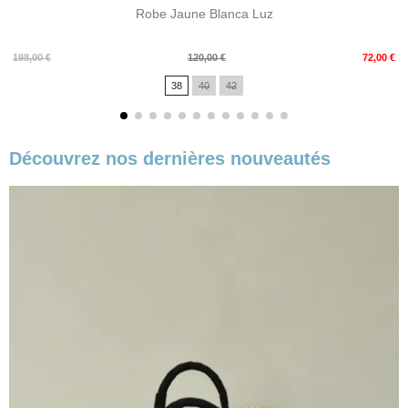
Robe Jaune Blanca Luz
Prix
Prix
198,00 €
120,00 €
72,00 €
de
38
40
42
base
Découvrez nos dernières nouveautés