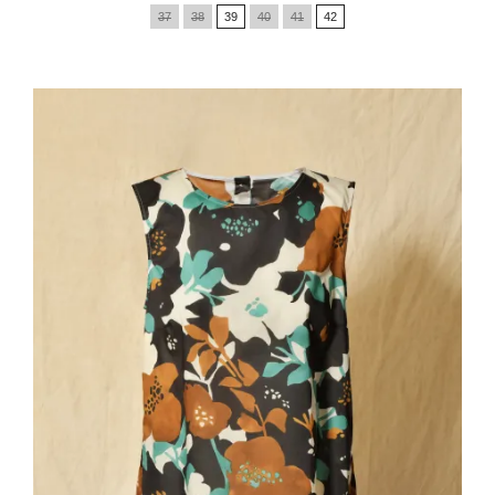
de
37
38
39
40
41
42
base