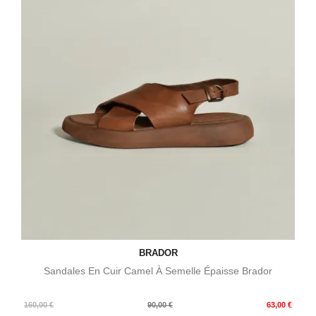
BRADOR
Sandales En Cuir Camel À Semelle Épaisse Brador
Prix
Prix
160,00 €
90,00 €
63,00 €