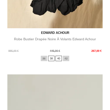
EDWARD ACHOUR
Robe Bustier Drapée Noire À Volants Edward Achour
Prix
Prix
885,00 €
445,00 €
267,00 €
de
36
38
40
42
base