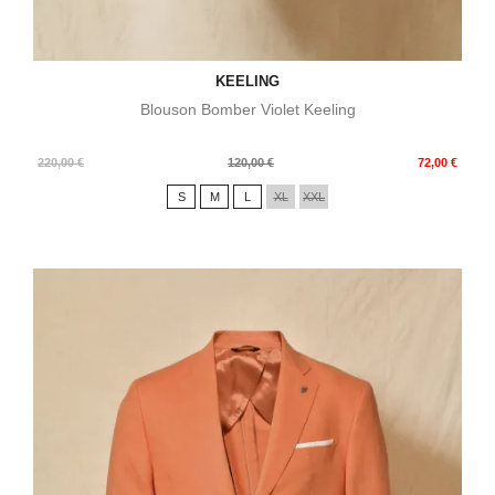
KEELING
Blouson Bomber Violet Keeling
Prix
Prix
220,00 €
120,00 €
72,00 €
de
S
M
L
XL
XXL
base