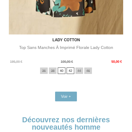
LADY COTTON
Top Sans Manches À Imprimé Florale Lady Cotton
Prix
Prix
195,00 €
100,00 €
50,00 €
de
36
38
40
42
44
46
base
Voir +
Découvrez nos dernières
nouveautés homme