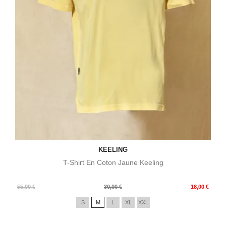
KEELING
T-Shirt En Coton Jaune Keeling
Prix
Prix
55,00 €
30,00 €
18,00 €
de
S
M
L
XL
XXL
base