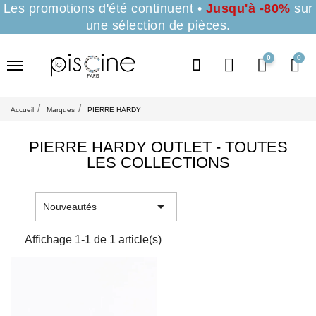
Les promotions d'été continuent •
Jusqu'à -80%
sur
une sélection de pièces.
0
Accueil
Marques
PIERRE HARDY
PIERRE HARDY OUTLET - TOUTES
LES COLLECTIONS

Nouveautés
Affichage 1-1 de 1 article(s)