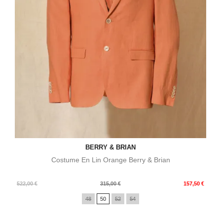
BERRY & BRIAN
Costume En Lin Orange Berry & Brian
Prix
Prix
522,00 €
315,00 €
157,50 €
de
48
50
52
54
base