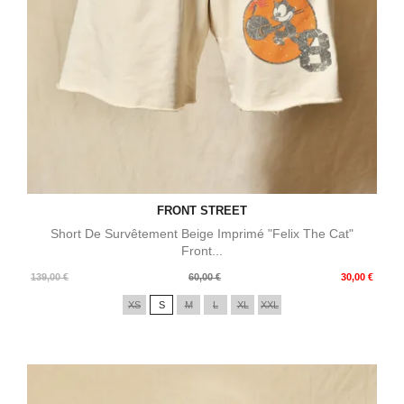
FRONT STREET
Short De Survêtement Beige Imprimé "Felix The Cat"
Front...
Prix
Prix
139,00 €
60,00 €
30,00 €
de
XS
S
M
L
XL
XXL
base