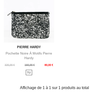
PIERRE HARDY
Pochette Noire À Motifs Pierre
Hardy
Prix
Prix
320,00 €
160,00 €
80,00 €
de
TU
base
Affichage de 1 à 1 sur 1 produits au total