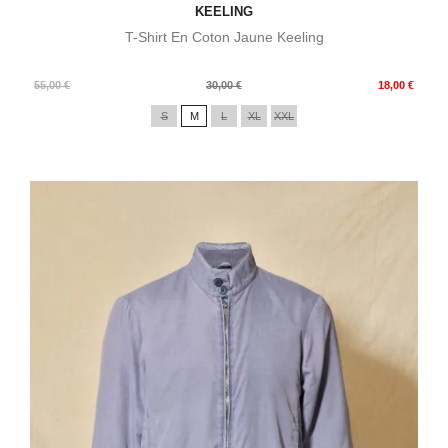
KEELING
T-Shirt En Coton Jaune Keeling
Prix
Prix
55,00 €
30,00 €
18,00 €
de
S
M
L
XL
XXL
base