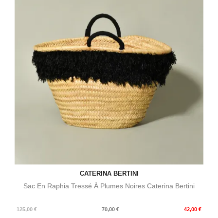
CATERINA BERTINI
Sac En Raphia Tressé À Plumes Noires Caterina Bertini
Prix
Prix
125,00 €
70,00 €
42,00 €