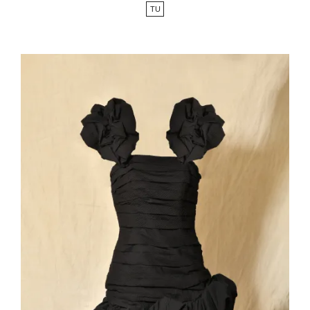
de
TU
base