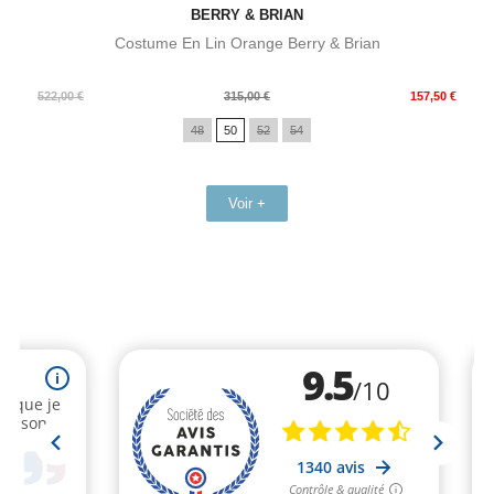
BERRY & BRIAN
Costume En Lin Orange Berry & Brian
Prix
Prix
522,00 €
315,00 €
157,50 €
de
48
50
52
54
base
Voir +