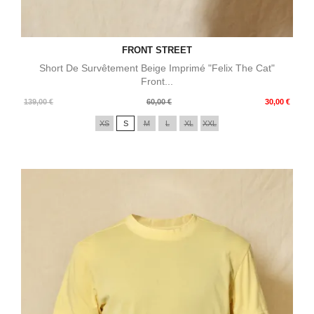
FRONT STREET
Short De Survêtement Beige Imprimé "Felix The Cat"
Front...
Prix
Prix
139,00 €
60,00 €
30,00 €
de
XS
S
M
L
XL
XXL
base