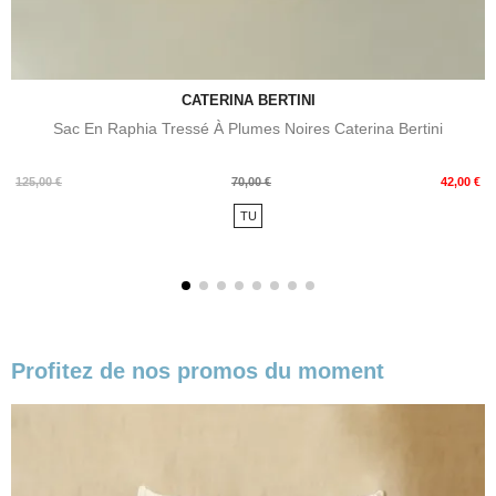
CATERINA BERTINI
Sac En Raphia Tressé À Plumes Noires Caterina Bertini
Prix
Prix
125,00 €
70,00 €
42,00 €
de
TU
base
Profitez de nos promos du moment