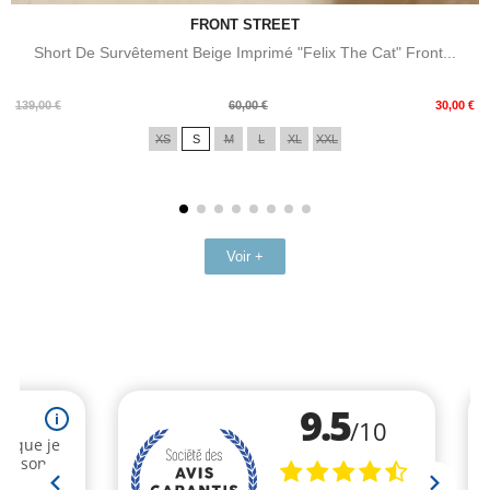
FRONT STREET
Short De Survêtement Beige Imprimé "Felix The Cat" Front...
Prix
Prix
139,00 €
60,00 €
30,00 €
de
XS
S
M
L
XL
XXL
base
Voir +