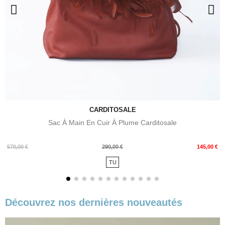
CARDITOSALE
Sac À Main En Cuir À Plume Carditosale
Prix
Prix
570,00 €
290,00 €
145,00 €
de
TU
base
Découvrez nos dernières nouveautés