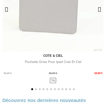
COTE & CIEL
Pochette Grise Pour Ipad Cote Et Ciel
Prix
Prix
45,00 €
30,00 €
10,50 €
de
TU
base
Découvrez nos dernières nouveautés