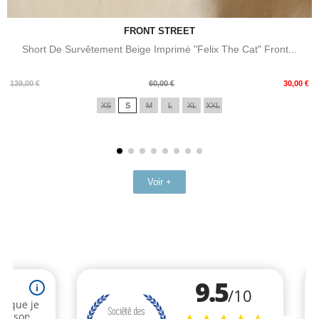
FRONT STREET
Short De Survêtement Beige Imprimé "Felix The Cat" Front...
Prix
Prix
139,00 €
60,00 €
30,00 €
de
XS
S
M
L
XL
XXL
base
Voir +