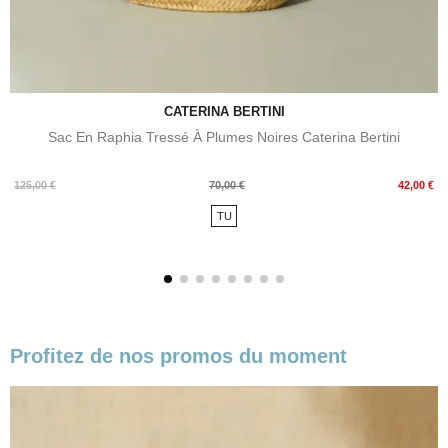
CATERINA BERTINI
Sac En Raphia Tressé À Plumes Noires Caterina Bertini
Prix
Prix
125,00 €
70,00 €
42,00 €
de
TU
base
Profitez de nos promos du moment