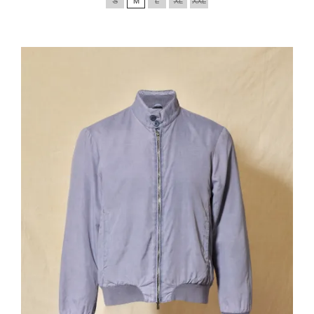
S
M
L
XL
XXL
base