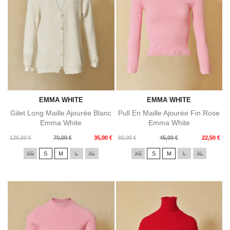
EMMA WHITE
EMMA WHITE
Gilet Long Maille Ajourée Blanc
Pull En Maille Ajourée Fin Rose
Emma White
Emma White
Prix
Prix
Prix
Prix
126,00 €
70,00 €
35,00 €
80,00 €
45,00 €
22,50 €
de
de
XS
S
M
L
XL
XS
S
M
L
XL
base
base