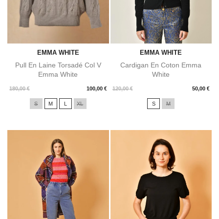
EMMA WHITE
EMMA WHITE
Pull En Laine Torsadé Col V
Cardigan En Coton Emma
Emma White
White
Prix
Prix
180,00 €
100,00 €
120,00 €
50,00 €
S
M
L
XL
S
M