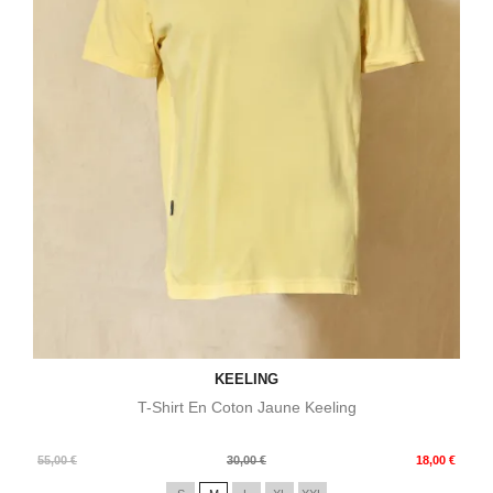
KEELING
T-Shirt En Coton Jaune Keeling
Prix
Prix
55,00 €
30,00 €
18,00 €
de