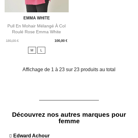
EMMA WHITE
Pull En Mohair Mélangé À Col
Roulé Rose Emma White
Prix
180,00 €
100,00 €
M
L
Affichage de 1 à 23 sur 23 produits au total
Découvrez nos autres marques pour
femme
Edward Achour