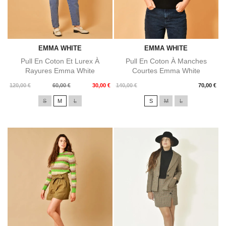
EMMA WHITE
EMMA WHITE
Pull En Coton Et Lurex À
Pull En Coton À Manches
Rayures Emma White
Courtes Emma White
Prix
Prix
Prix
120,00 €
60,00 €
30,00 €
140,00 €
70,00 €
de
S
M
L
S
M
L
base