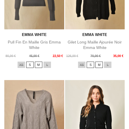
EMMA WHITE
EMMA WHITE
Pull Fin En Maille Gris Emma
Gilet Long Maille Ajourée Noir
White
Emma White
Prix
Prix
Prix
Prix
80,00 €
45,00 €
22,50 €
126,00 €
70,00 €
35,00 €
de
de
XS
S
M
L
XS
S
M
L
base
base