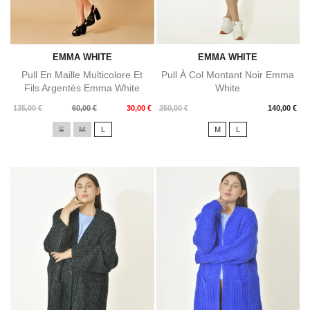
EMMA WHITE
EMMA WHITE
Pull En Maille Multicolore Et
Pull À Col Montant Noir Emma
Fils Argentés Emma White
White
Prix
Prix
Prix
135,00 €
60,00 €
30,00 €
250,00 €
140,00 €
de
S
M
L
M
L
base