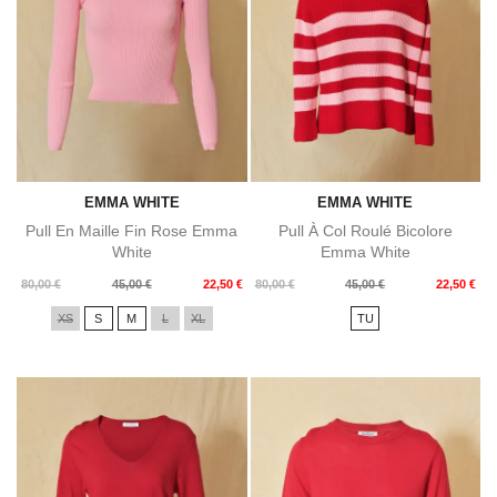
EMMA WHITE
EMMA WHITE
Pull En Maille Fin Rose Emma
Pull À Col Roulé Bicolore
White
Emma White
Prix
Prix
Prix
Prix
80,00 €
45,00 €
22,50 €
80,00 €
45,00 €
22,50 €
de
de
XS
S
M
L
XL
TU
base
base