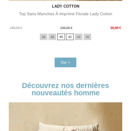
LADY COTTON
Top Sans Manches À Imprimé Florale Lady Cotton
Prix
Prix
195,00 €
100,00 €
50,00 €
de
36
38
40
42
44
46
base
Voir +
Découvrez nos dernières
nouveautés homme