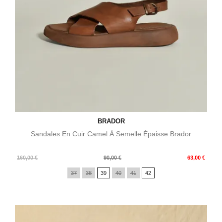
BRADOR
Sandales En Cuir Camel À Semelle Épaisse Brador
Prix
Prix
160,00 €
90,00 €
63,00 €
de
37
38
39
40
41
42
base