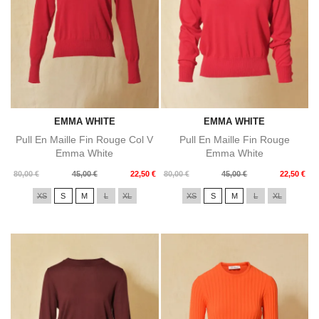
EMMA WHITE
EMMA WHITE
Pull En Maille Fin Rouge Col V
Pull En Maille Fin Rouge
Emma White
Emma White
Prix
Prix
Prix
Prix
80,00 €
45,00 €
22,50 €
80,00 €
45,00 €
22,50 €
de
de
XS
S
M
L
XL
XS
S
M
L
XL
base
base