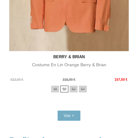
BERRY & BRIAN
Costume En Lin Orange Berry & Brian
Prix
Prix
522,00 €
315,00 €
157,50 €
de
48
50
52
54
base
Voir +