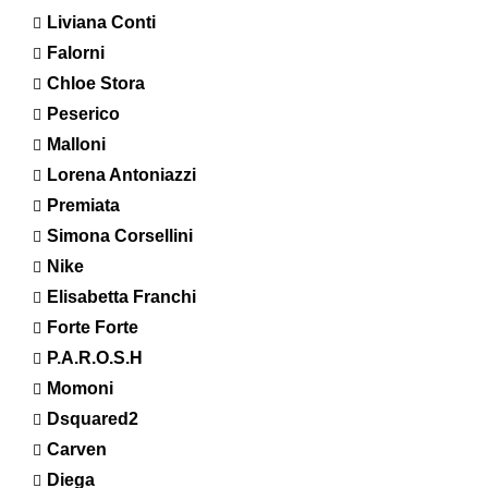
Liviana Conti
Falorni
Chloe Stora
Peserico
Malloni
Lorena Antoniazzi
Premiata
Simona Corsellini
Nike
Elisabetta Franchi
Forte Forte
P.A.R.O.S.H
Momoni
Dsquared2
Carven
Diega