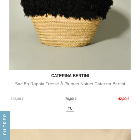
CATERINA BERTINI
Sac En Raphia Tressé À Plumes Noires Caterina Bertini
Prix
Prix
125,00 €
70,00 €
42,00 €
de
TU
base
FILTRER