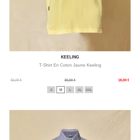
KEELING
T-Shirt En Coton Jaune Keeling
Prix
Prix
55,00 €
30,00 €
18,00 €
de
S
M
L
XL
XXL
base