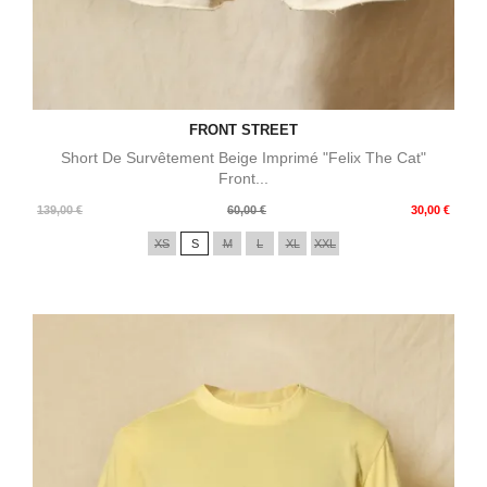
FRONT STREET
Short De Survêtement Beige Imprimé "Felix The Cat"
Front...
Prix
Prix
139,00 €
60,00 €
30,00 €
de
XS
S
M
L
XL
XXL
base