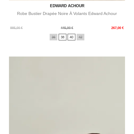
EDWARD ACHOUR
Robe Bustier Drapée Noire À Volants Edward Achour
Prix
Prix
885,00 €
445,00 €
267,00 €
de
36
38
40
42
base