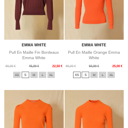
EMMA WHITE
EMMA WHITE
Pull En Maille Fin Bordeaux
Pull En Maille Orange Emma
Emma White
White
Prix
Prix
Prix
Prix
80,00 €
45,00 €
22,50 €
90,00 €
50,00 €
25,00 €
de
de
XS
S
M
L
XL
XS
S
M
L
XL
base
base