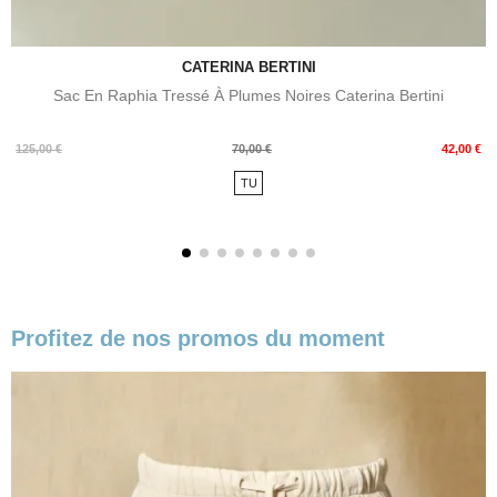
CATERINA BERTINI
Sac En Raphia Tressé À Plumes Noires Caterina Bertini
Prix
Prix
125,00 €
70,00 €
42,00 €
de
TU
base
Profitez de nos promos du moment