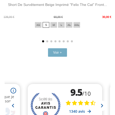
Short De Survêtement Beige Imprimé "Felix The Cat" Front...
Prix
Prix
139,00 €
60,00 €
30,00 €
de
XS
S
M
L
XL
XXL
base
Voir +