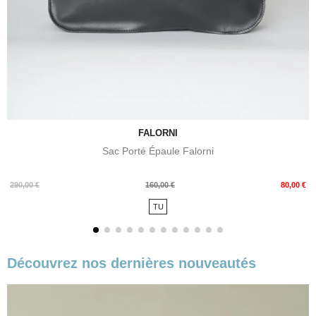
FALORNI
Sac Porté Épaule Falorni
Prix
Prix
290,00 €
160,00 €
80,00 €
de
TU
base
Découvrez nos dernières nouveautés