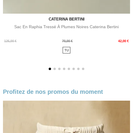
CATERINA BERTINI
Sac En Raphia Tressé À Plumes Noires Caterina Bertini
Prix
Prix
125,00 €
70,00 €
42,00 €
de
TU
base
Profitez de nos promos du moment