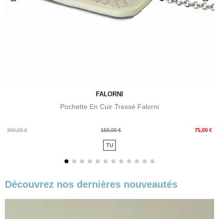
FALORNI
Pochette En Cuir Tressé Falorni
Prix
Prix
300,00 €
150,00 €
75,00 €
de
TU
base
Découvrez nos dernières nouveautés