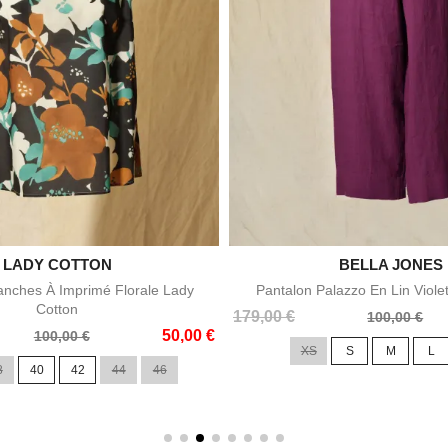

LADY COTTON

BELLA JONES
Aperçu rapide
Aperçu rapid
nches À Imprimé Florale Lady
Pantalon Palazzo En Lin Viole
Cotton
Prix
Prix
179,00 €
100,00 €
50,00 €
de
100,00 €
XS
S
M
L
base
8
40
42
44
46