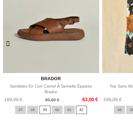

BRADOR
Aperçu rapide
Sandales En Cuir Camel À Semelle Épaisse
Top Sans Ma
Brador
Prix
Prix
Prix
Prix
160,00 €
63,00 €
195,00 €
90,00 €
de
de
37
38
39
40
41
42
36
3
base
base