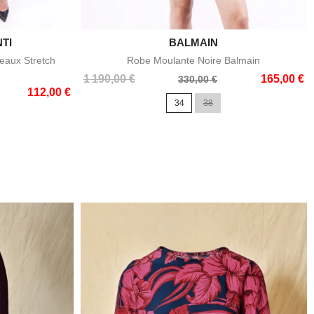
TI

BALMAIN
e
Aperçu rapide
eaux Stretch
Robe Moulante Noire Balmain
Prix
Prix
1 190,00 €
165,00 €
330,00 €
112,00 €
de
34
38
base