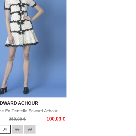
DWARD ACHOUR

Aperçu rapide
he En Dentelle Edward Achour
100,03 €
350,00 €
34
36
38