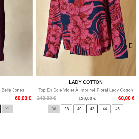

LADY COTTON
e
Aperçu rapide
t Bella Jones
Top En Soie Violet À Imprimé Floral Lady Cotton
Prix
Prix
60,00 €
240,00 €
60,00 €
120,00 €
de
XL
36
38
40
42
44
46
base