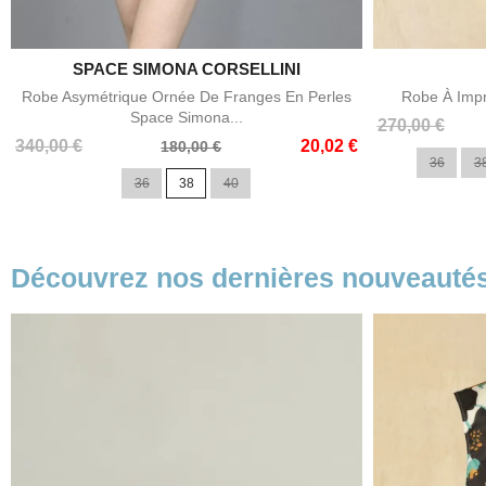
SPACE SIMONA CORSELLINI

Aperçu rapide
Robe Asymétrique Ornée De Franges En Perles
Robe À Impr
Space Simona...
Prix
Prix
270,00 €
Prix
Prix
340,00 €
20,02 €
de
180,00 €
36
3
de
base
36
38
40
base
Découvrez nos dernières nouveauté