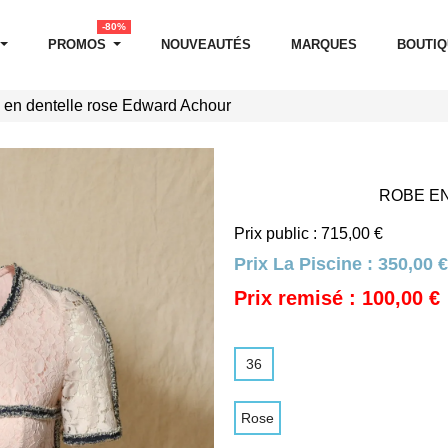
-80%
PROMOS
NOUVEAUTÉS
MARQUES
BOUTI
en dentelle rose Edward Achour
ROBE E
Prix public : 715,00 €
Prix La Piscine :
350,00 €
Prix remisé : 100,00 €
36
Rose