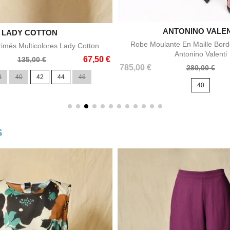
ANTONINO VALEN

Aperçu rapid

LADY COTTON
Aperçu rapide
Robe Moulante En Maille Bord
imés Multicolores Lady Cotton
Antonino Valenti
67,50 €
135,00 €
Prix
Prix
785,00 €
280,00 €
de
8
40
42
44
46
40
base
s