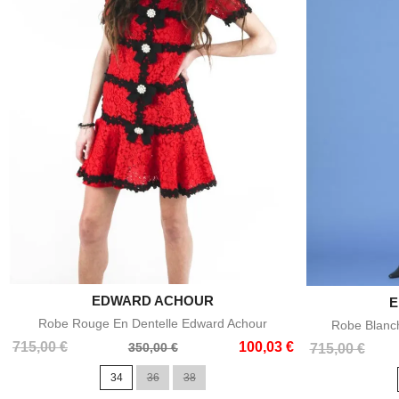
EDWARD ACHOUR

Aperçu rapide
E
Robe Rouge En Dentelle Edward Achour
Robe Blanc
Prix
Prix
715,00 €
100,03 €
350,00 €
Prix
Prix
715,00 €
de
de
34
36
38
base
base