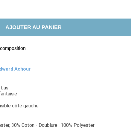
AJOUTER AU PANIER
t composition
dward Achour
 bas
fantaisie
visible côté gauche
ster, 30% Coton - Doublure : 100% Polyester