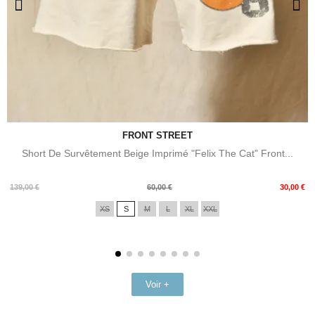
FRONT STREET
Short De Survêtement Beige Imprimé "Felix The Cat" Front...
Prix
Prix
139,00 €
60,00 €
30,00 €
de
XS
S
M
L
XL
XXL
base
Voir +