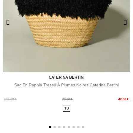
CATERINA BERTINI
Sac En Raphia Tressé À Plumes Noires Caterina Bertini
Prix
Prix
125,00 €
70,00 €
42,00 €
de
TU
base