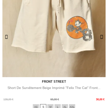
FRONT STREET
Short De Survêtement Beige Imprimé "Felix The Cat" Front...
Prix
Prix
139,00 €
60,00 €
30,00 €
de
XS
S
M
L
XL
XXL