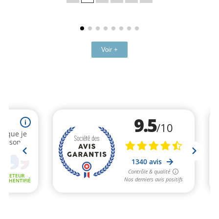
base
Voir +