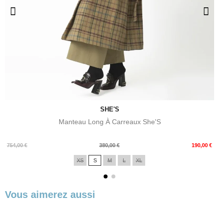
SHE'S
Manteau Long À Carreaux She'S
Prix
Prix
754,00 €
380,00 €
190,00 €
de
XS
S
M
L
XL
base
Vous aimerez aussi