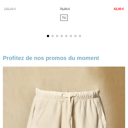
Prix
Prix
125,00 €
70,00 €
42,00 €
de
TU
base
Profitez de nos promos du moment