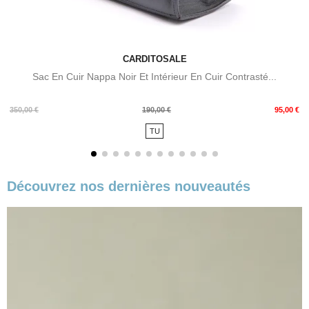
CARDITOSALE
Sac En Cuir Nappa Noir Et Intérieur En Cuir Contrasté...
Prix
Prix
350,00 €
190,00 €
95,00 €
de
TU
base
Découvrez nos dernières nouveautés