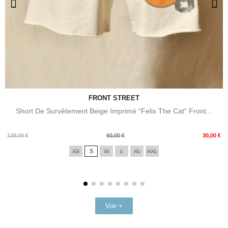
FRONT STREET
Short De Survêtement Beige Imprimé "Felix The Cat" Front...
Prix
Prix
139,00 €
60,00 €
30,00 €
de
XS
S
M
L
XL
XXL
base
Voir +