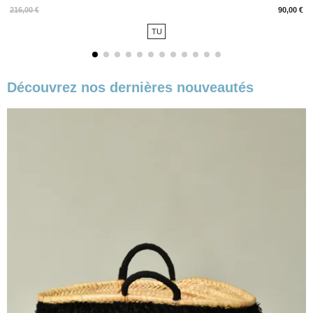
Prix
216,00 €
90,00 €
TU
Découvrez nos dernières nouveautés