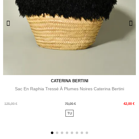
CATERINA BERTINI
Sac En Raphia Tressé À Plumes Noires Caterina Bertini
Prix
Prix
125,00 €
70,00 €
42,00 €
de
TU
base