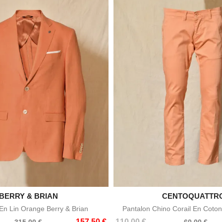

BERRY & BRIAN

CENTOQUATTR
Aperçu rapide
Aperçu rapid
n Lin Orange Berry & Brian
Pantalon Chino Corail En Coton
Prix
Prix
157,50 €
110,00 €