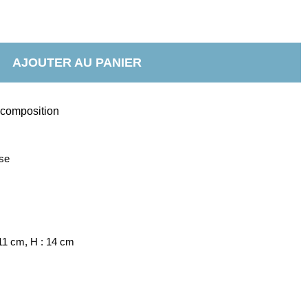
AJOUTER AU PANIER
t composition
se 
: 11 cm, H : 14 cm