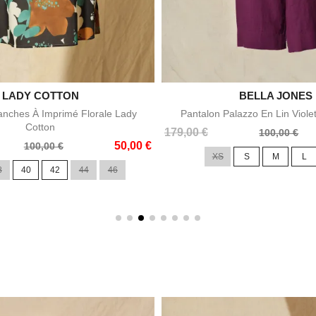

LADY COTTON

BELLA JONES
Aperçu rapide
Aperçu rapid
nches À Imprimé Florale Lady
Pantalon Palazzo En Lin Viole
Cotton
Prix
Prix
179,00 €
100,00 €
50,00 €
de
100,00 €
XS
S
M
L
base
8
40
42
44
46