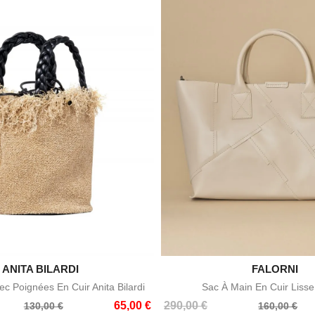

ANITA BILARDI

FALORNI
Aperçu rapide
Aperçu rapid
c Poignées En Cuir Anita Bilardi
Sac À Main En Cuir Lisse
Prix
Prix
65,00 €
290,00 €
130,00 €
160,00 €