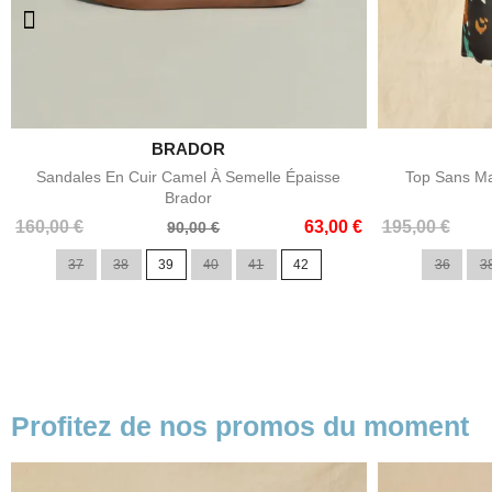

BRADOR
Aperçu rapide
Sandales En Cuir Camel À Semelle Épaisse
Top Sans Ma
Brador
Prix
Prix
Prix
Prix
160,00 €
63,00 €
195,00 €
90,00 €
de
de
37
38
39
40
41
42
36
3
base
base
Profitez de nos promos du moment