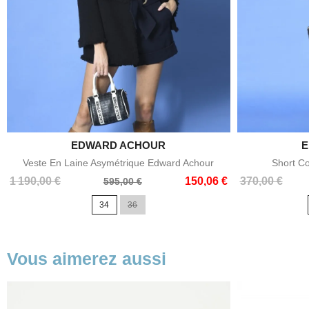
EDWARD ACHOUR

E
Aperçu rapide
Veste En Laine Asymétrique Edward Achour
Short C
Prix
Prix
Prix
Prix
1 190,00 €
150,06 €
370,00 €
595,00 €
de
de
34
36
base
base
Vous aimerez aussi