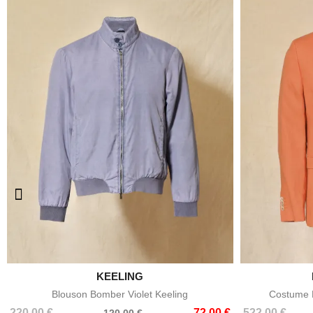

KEELING
Aperçu rapide
Blouson Bomber Violet Keeling
Costume E
Prix
Prix
Prix
Prix
220,00 €
72,00 €
522,00 €