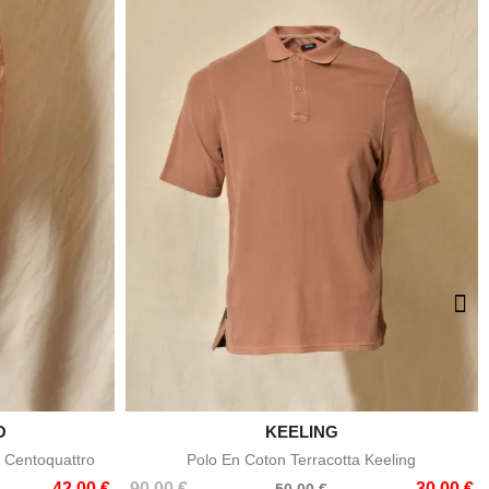
O

KEELING
e
Aperçu rapide
 Centoquattro
Polo En Coton Terracotta Keeling
Prix
Prix
42,00 €
90,00 €
30,00 €