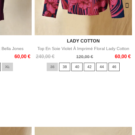

LADY COTTON
e
Aperçu rapide
t Bella Jones
Top En Soie Violet À Imprimé Floral Lady Cotton
Prix
Prix
60,00 €
240,00 €
60,00 €
120,00 €
de
XL
36
38
40
42
44
46
base