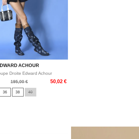
DWARD ACHOUR

Aperçu rapide
oupe Droite Edward Achour
50,02 €
195,00 €
36
38
40