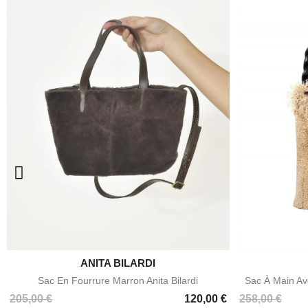

ANITA BILARDI
Aperçu rapide
Sac En Fourrure Marron Anita Bilardi
Sac À Main Ave
Prix
Prix
Prix
205,00 €
120,00 €
258,00 €