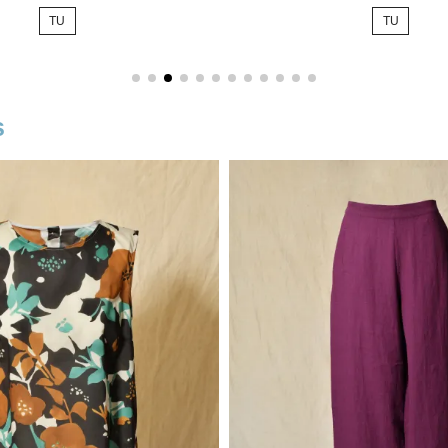
de
TU
TU
base
s