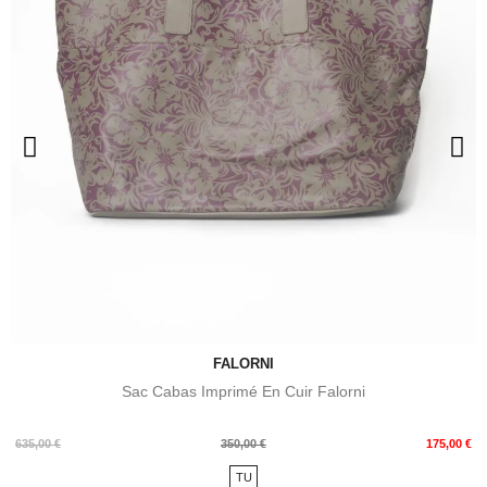
FALORNI
Sac Cabas Imprimé En Cuir Falorni
Prix
Prix
635,00 €
350,00 €
175,00 €
de
TU
base