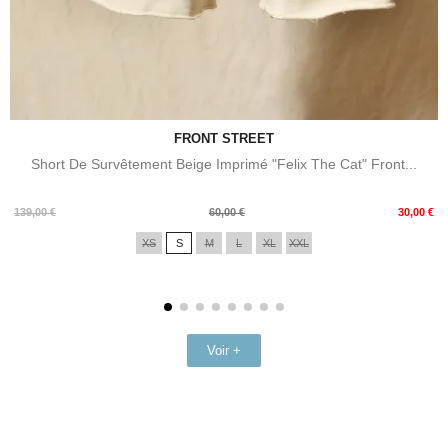
FRONT STREET
Short De Survêtement Beige Imprimé "Felix The Cat" Front...
Prix
Prix
139,00 €
60,00 €
30,00 €
de
XS
S
M
L
XL
XXL
base
Voir +