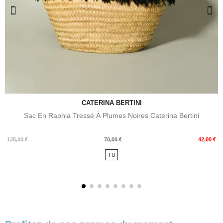
CATERINA BERTINI
Sac En Raphia Tressé À Plumes Noires Caterina Bertini
Prix
Prix
125,00 €
70,00 €
42,00 €
de
TU
base