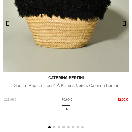
CATERINA BERTINI
Sac En Raphia Tressé À Plumes Noires Caterina Bertini
Prix
Prix
125,00 €
70,00 €
42,00 €
de
TU
base