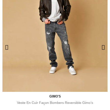
GIMO'S
Veste En Cuir Façon Bombers Reversible Gimo’s