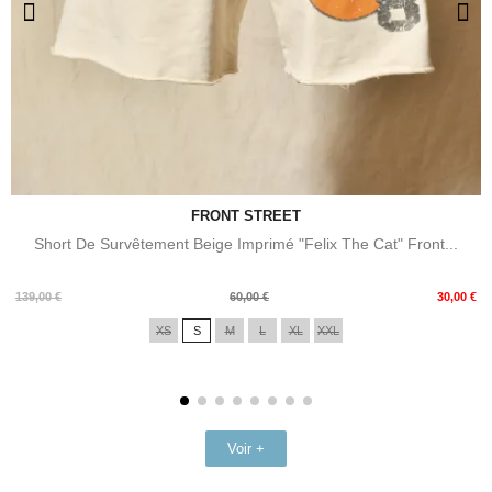
FRONT STREET
Short De Survêtement Beige Imprimé "Felix The Cat" Front...
Prix
Prix
139,00 €
60,00 €
30,00 €
de
XS
S
M
L
XL
XXL
base
Voir +