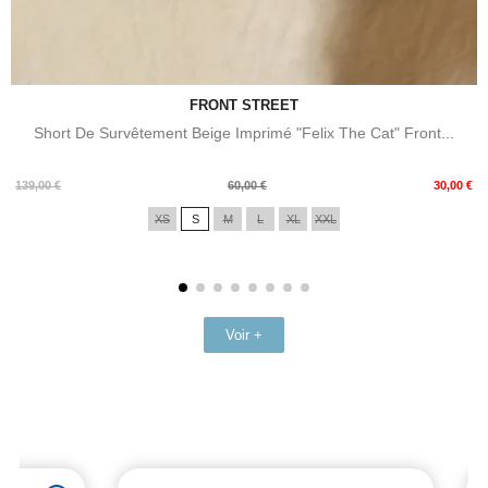
FRONT STREET
Short De Survêtement Beige Imprimé "Felix The Cat" Front...
Prix
Prix
139,00 €
60,00 €
30,00 €
de
XS
S
M
L
XL
XXL
base
Voir +