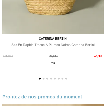
CATERINA BERTINI
Sac En Raphia Tressé À Plumes Noires Caterina Bertini
Prix
Prix
125,00 €
70,00 €
42,00 €
de
TU
base
Profitez de nos promos du moment