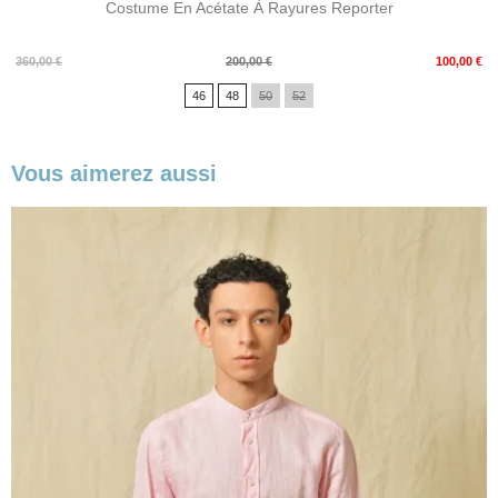
Costume En Acétate À Rayures Reporter
Prix
Prix
360,00 €
200,00 €
100,00 €
de
46
48
50
52
base
Vous aimerez aussi