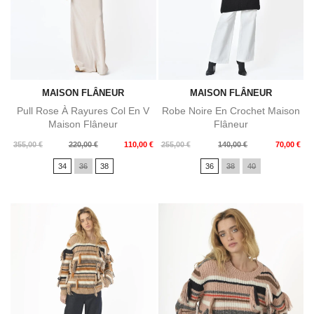
MAISON FLÂNEUR
MAISON FLÂNEUR
Pull Rose À Rayures Col En V
Robe Noire En Crochet Maison
Maison Flâneur
Flâneur
Prix
Prix
Prix
Prix
355,00 €
220,00 €
110,00 €
255,00 €
140,00 €
70,00 €
de
de
34
36
38
36
38
40
base
base