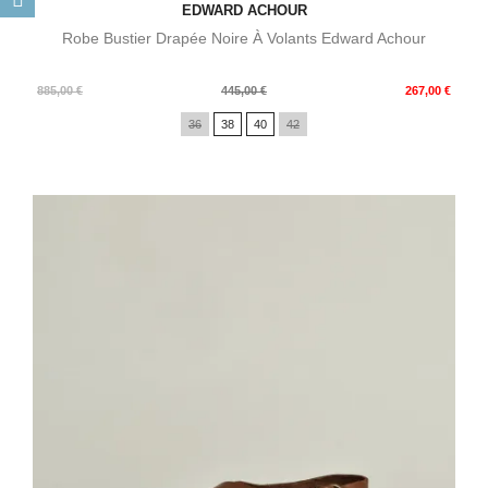
EDWARD ACHOUR
Robe Bustier Drapée Noire À Volants Edward Achour
Prix
Prix
885,00 €
445,00 €
267,00 €
de
36
38
40
42
base