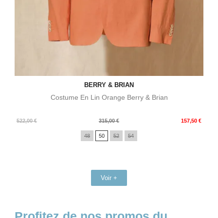
BERRY & BRIAN
Costume En Lin Orange Berry & Brian
Prix
Prix
522,00 €
315,00 €
157,50 €
de
48
50
52
54
base
Voir +
Profitez de nos promos du