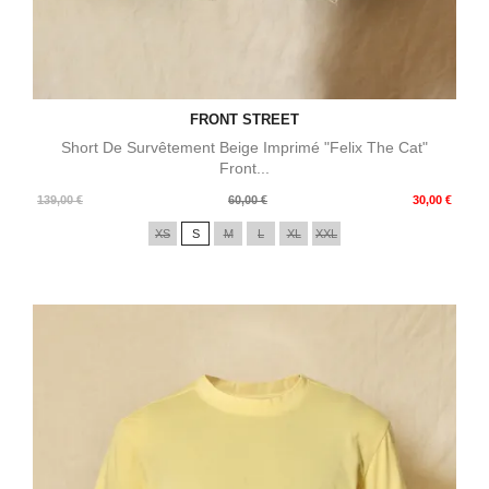
FRONT STREET
Short De Survêtement Beige Imprimé "Felix The Cat"
Front...
Prix
Prix
139,00 €
60,00 €
30,00 €
de
XS
S
M
L
XL
XXL
base