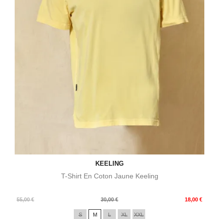
KEELING
T-Shirt En Coton Jaune Keeling
Prix
Prix
55,00 €
30,00 €
18,00 €
de
S
M
L
XL
XXL
base