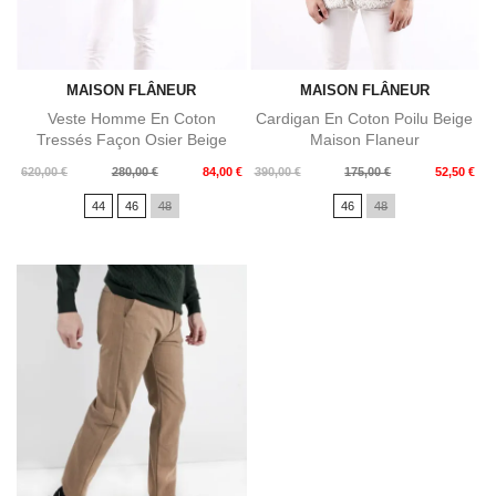
MAISON FLÂNEUR
MAISON FLÂNEUR
Veste Homme En Coton
Cardigan En Coton Poilu Beige
Tressés Façon Osier Beige
Maison Flaneur
Maison...
Prix
Prix
Prix
Prix
620,00 €
280,00 €
84,00 €
390,00 €
175,00 €
52,50 €
de
de
44
46
48
46
48
base
base