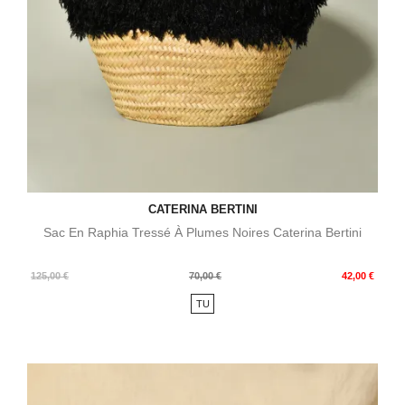
CATERINA BERTINI
Sac En Raphia Tressé À Plumes Noires Caterina Bertini
Prix
Prix
125,00 €
70,00 €
42,00 €
de
TU
base