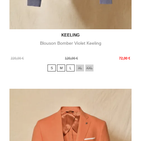
KEELING
Blouson Bomber Violet Keeling
Prix
Prix
220,00 €
120,00 €
72,00 €
de
S
M
L
XL
XXL
base