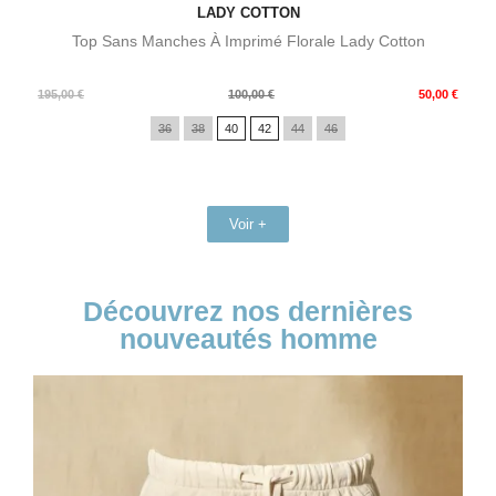
LADY COTTON
Top Sans Manches À Imprimé Florale Lady Cotton
Prix
Prix
195,00 €
100,00 €
50,00 €
de
36
38
40
42
44
46
base
Voir +
Découvrez nos dernières
nouveautés homme