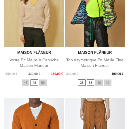
MAISON FLÂNEUR
MAISON FLÂNEUR
Veste En Maille À Capuche
Top Asymétrique En Maille Fine
Maison Flaneur
Maison Flâneur
Prix
Prix
Prix
580,00 €
320,00 €
160,00 €
342,00 €
190,00 €
de
46
48
50
36
38
40
42
base