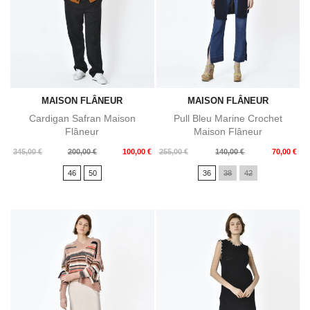
MAISON FLÂNEUR
MAISON FLÂNEUR
Cardigan Safran Maison
Pull Bleu Marine Crochet
Flâneur
Maison Flâneur
Prix
Prix
Prix
Prix
345,00 €
200,00 €
100,00 €
255,00 €
140,00 €
70,00 €
de
de
46
50
36
38
42
base
base