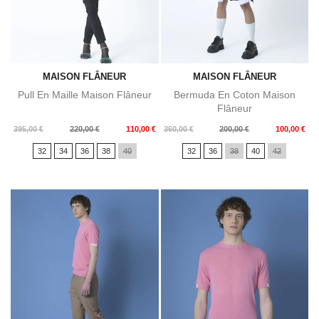
MAISON FLÂNEUR
MAISON FLÂNEUR
Pull En Maille Maison Flâneur
Bermuda En Coton Maison
Flâneur
Prix
Prix
Prix
Prix
395,00 €
220,00 €
110,00 €
360,00 €
200,00 €
100,00 €
de
de
32
34
36
38
40
32
36
38
40
42
base
base