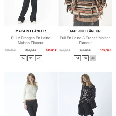
MAISON FLÂNEUR
MAISON FLÂNEUR
Pull A Franges En Laine
Pull En Laine À Frange Maison
Maison Flâneur
Flâneur
Prix
Prix
Prix
Prix
380,00 €
210,00 €
105,00 €
345,00 €
210,00 €
105,00 €
de
de
34
36
46
34
36
40
base
base