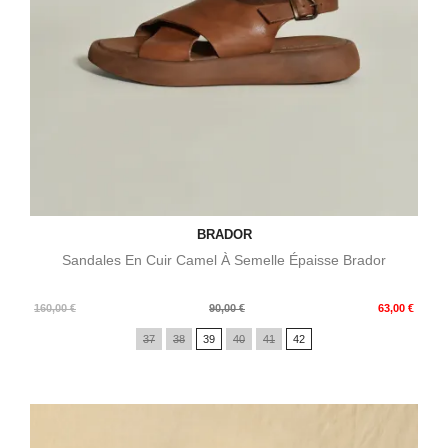
BRADOR
Sandales En Cuir Camel À Semelle Épaisse Brador
Prix
Prix
160,00 €
90,00 €
63,00 €
de
37
38
39
40
41
42
base