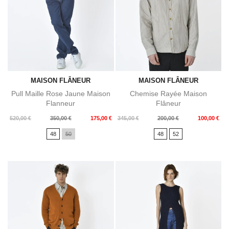
MAISON FLÂNEUR
MAISON FLÂNEUR
Pull Maille Rose Jaune Maison
Chemise Rayée Maison
Flanneur
Flâneur
Prix
Prix
Prix
Prix
520,00 €
350,00 €
175,00 €
345,00 €
200,00 €
100,00 €
de
de
48
50
48
52
base
base