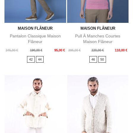
MAISON FLÂNEUR
MAISON FLÂNEUR
Pantalon Classique Maison
Pull À Manches Courtes
Flâneur
Maison Flâneur
Prix
Prix
Prix
Prix
345,00 €
190,00 €
95,00 €
396,00 €
220,00 €
110,00 €
de
de
42
44
46
50
base
base