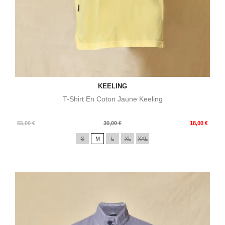
KEELING
T-Shirt En Coton Jaune Keeling
Prix
Prix
55,00 €
30,00 €
18,00 €
de
S
M
L
XL
XXL
base