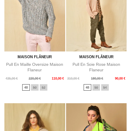
MAISON FLÂNEUR
MAISON FLÂNEUR
Pull En Maille Oversize Maison
Pull En Soie Rose Maison
Flaneur
Flaneur
Prix
Prix
Prix
Prix
435,00 €
220,00 €
110,00 €
310,00 €
180,00 €
90,00 €
de
de
48
50
52
48
50
54
base
base