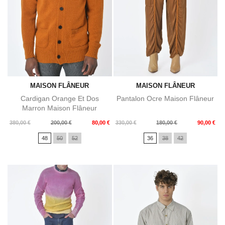
MAISON FLÂNEUR
MAISON FLÂNEUR
Cardigan Orange Et Dos
Pantalon Ocre Maison Flâneur
Marron Maison Flâneur
Prix
Prix
Prix
Prix
380,00 €
200,00 €
80,00 €
330,00 €
180,00 €
90,00 €
de
de
48
50
52
36
38
42
base
base