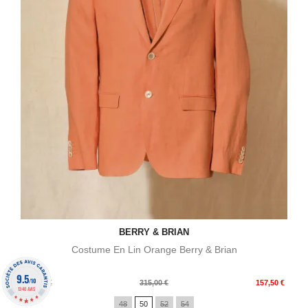
BERRY & BRIAN
Costume En Lin Orange Berry & Brian
9.5
/10
Prix
Prix
522,00 €
315,00 €
157,50 €
1340 AVIS
de
48
50
52
54