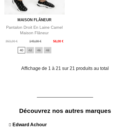
MAISON FLÂNEUR
Pantalon Droit En Laine Camel
Maison Flâneur
Prix
Prix
353,00 €
140,00 €
56,00 €
de
40
42
46
48
base
Affichage de 1 à 21 sur 21 produits au total
Découvrez nos autres marques
Edward Achour