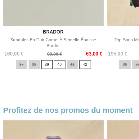

BRADOR
Aperçu rapide
Sandales En Cuir Camel À Semelle Épaisse
Top Sans Ma
Brador
Prix
Prix
Prix
Prix
160,00 €
63,00 €
195,00 €
90,00 €
de
de
37
38
39
40
41
42
36
3
base
base
Profitez de nos promos du moment