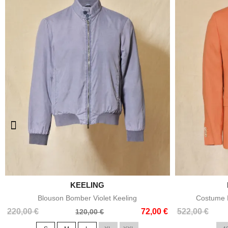

KEELING
Aperçu rapide
Blouson Bomber Violet Keeling
Costume E
Prix
Prix
Prix
Prix
220,00 €
72,00 €
522,00 €
120,00 €
de
de