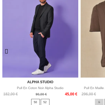

ALPHA STUDIO
Aperçu rapide
Pull En Coton Noir Alpha Studio
Pull En Maill
Prix
Prix
Prix
Prix
182,00 €
45,00 €
296,00 €
90,00 €
de
de
50
52
S
base
base