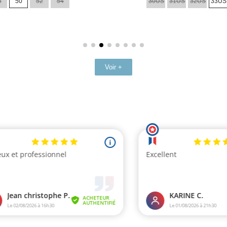
8
50
52
54
30US
31US
32US
33US
base
Voir +