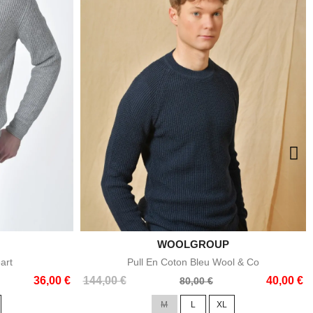

WOOLGROUP
e
Aperçu rapide
art
Pull En Coton Bleu Wool & Co
Prix
Prix
36,00 €
144,00 €
40,00 €
80,00 €
de
M
L
XL
base