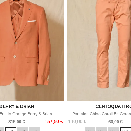

BERRY & BRIAN

CENTOQUATTR
Aperçu rapide
Aperçu rapid
n Lin Orange Berry & Brian
Pantalon Chino Corail En Coton
Prix
Prix
157,50 €
110,00 €
315,00 €
60,00 €
de