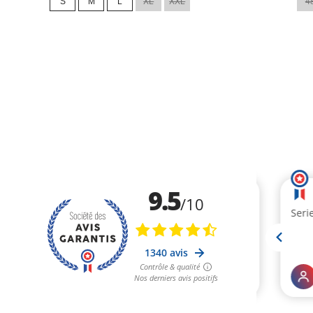
S
M
L
XL
XXL
4
base
base