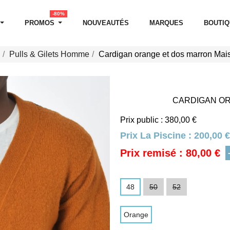
-80%
PROMOS
NOUVEAUTÉS
MARQUES
BOUTI
Pulls & Gilets Homme
Cardigan orange et dos marron Mai
CARDIGAN OR
Prix public : 380,00 €
Prix La Piscine :
200,00 €
Prix remisé : 80,00 €
48
50
52
Orange