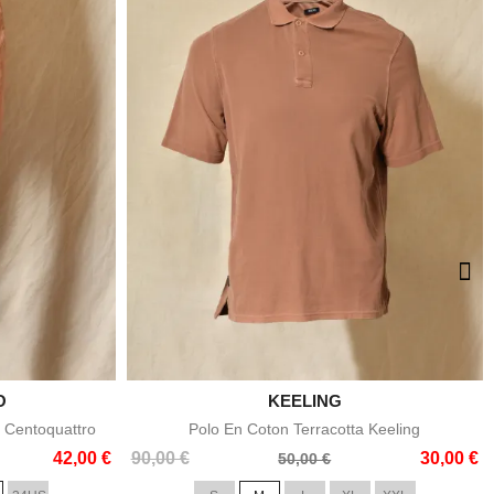
O

KEELING
e
Aperçu rapide
 Centoquattro
Polo En Coton Terracotta Keeling
Prix
Prix
42,00 €
90,00 €
30,00 €
50,00 €
de