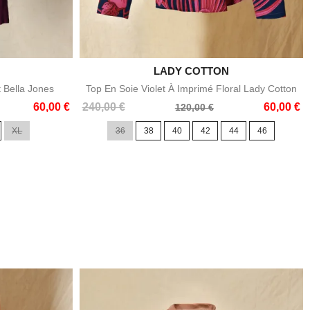

LADY COTTON
e
Aperçu rapide
t Bella Jones
Top En Soie Violet À Imprimé Floral Lady Cotton
Prix
Prix
60,00 €
240,00 €
60,00 €
120,00 €
de
XL
36
38
40
42
44
46
base