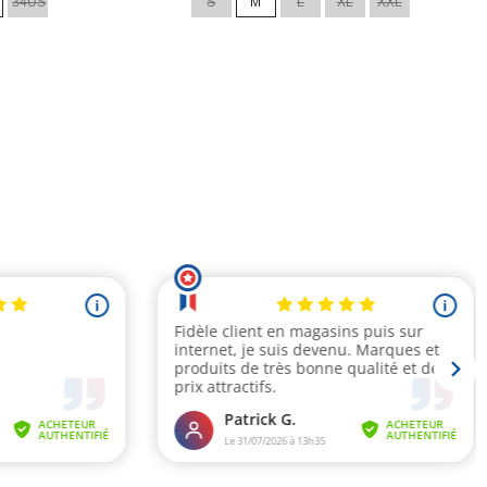
34US
S
M
L
XL
XXL
base