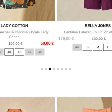

LADY COTTON

BELLA JONES
Aperçu rapide
Aperçu rapid
nches À Imprimé Florale Lady
Pantalon Palazzo En Lin Viole
Cotton
Prix
Prix
179,00 €
100,00 €
50,00 €
de
100,00 €
XS
S
M
L
base
8
40
42
44
46