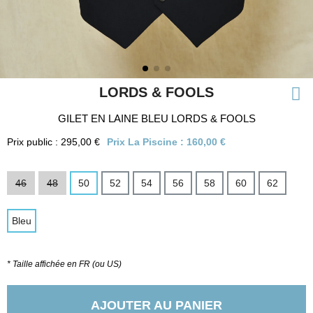
LORDS & FOOLS
GILET EN LAINE BLEU LORDS & FOOLS
Prix public : 295,00 €
Prix La Piscine :
160,00 €
46
48
50
52
54
56
58
60
62
Bleu
* Taille affichée en FR (ou US)
AJOUTER AU PANIER