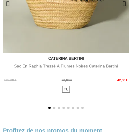
CATERINA BERTINI
Sac En Raphia Tressé À Plumes Noires Caterina Bertini
Prix
Prix
125,00 €
70,00 €
42,00 €
de
TU
base
Profitez de nos promos du moment