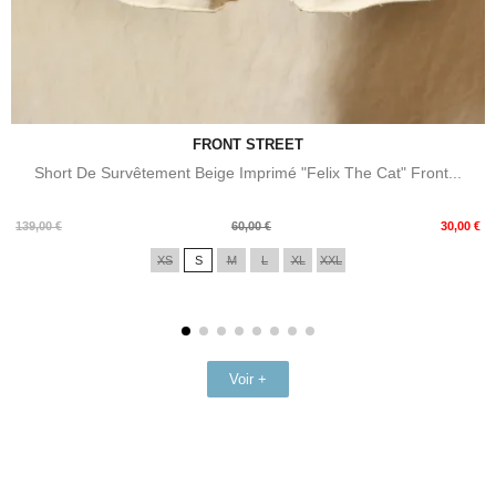
FRONT STREET
Short De Survêtement Beige Imprimé "Felix The Cat" Front...
Prix
Prix
139,00 €
60,00 €
30,00 €
de
XS
S
M
L
XL
XXL
base
Voir +