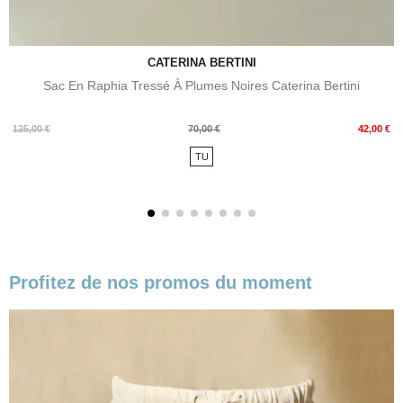
CATERINA BERTINI
Sac En Raphia Tressé À Plumes Noires Caterina Bertini
Prix
Prix
125,00 €
70,00 €
42,00 €
de
TU
base
Profitez de nos promos du moment