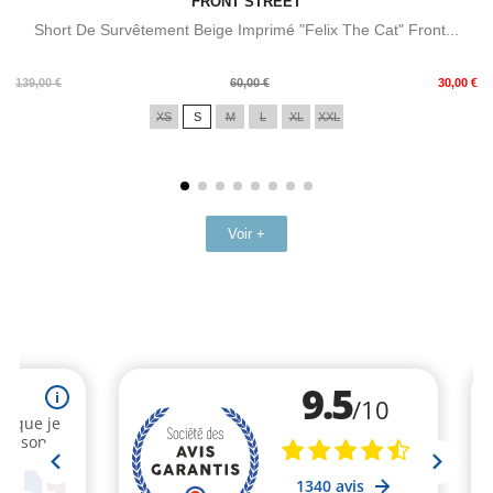
FRONT STREET
Short De Survêtement Beige Imprimé "Felix The Cat" Front...
Prix
Prix
139,00 €
60,00 €
30,00 €
de
XS
S
M
L
XL
XXL
base
Voir +