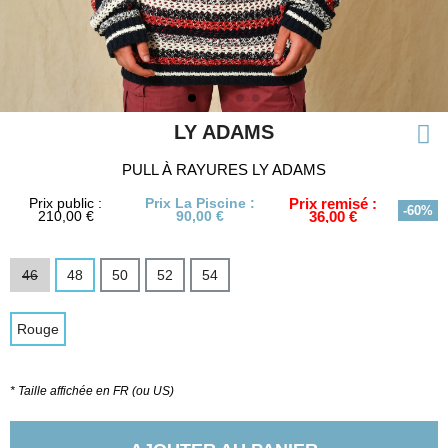
LY ADAMS
PULL À RAYURES LY ADAMS
Prix public :
Prix La Piscine :
Prix remisé :
-60%
210,00 €
90,00 €
36,00 €
46
48
50
52
54
Rouge
* Taille affichée en FR (ou US)