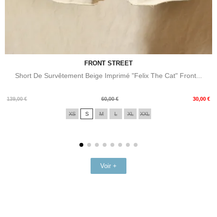
FRONT STREET
Short De Survêtement Beige Imprimé "Felix The Cat" Front...
Prix
Prix
139,00 €
60,00 €
30,00 €
de
XS
S
M
L
XL
XXL
base
Voir +