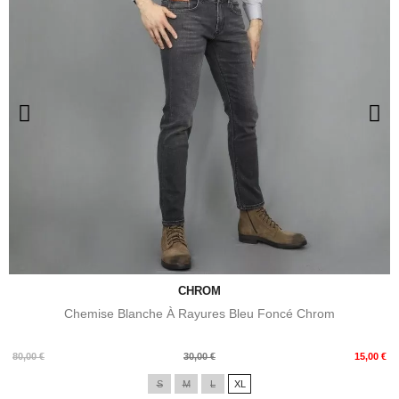
CHROM
Chemise Blanche À Rayures Bleu Foncé Chrom
Prix
Prix
80,00 €
30,00 €
15,00 €
de
S
M
L
XL
base