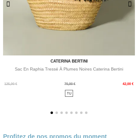
CATERINA BERTINI
Sac En Raphia Tressé À Plumes Noires Caterina Bertini
Prix
Prix
125,00 €
70,00 €
42,00 €
de
TU
base
Profitez de nos promos du moment