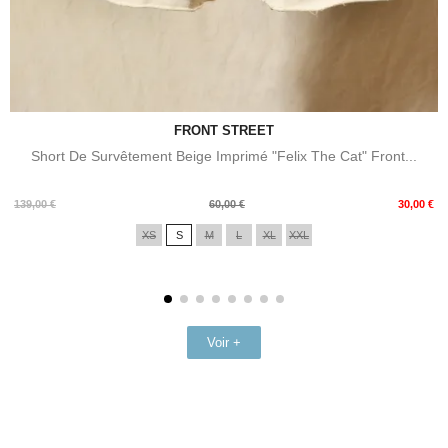
FRONT STREET
Short De Survêtement Beige Imprimé "Felix The Cat" Front...
Prix
Prix
139,00 €
60,00 €
30,00 €
de
XS
S
M
L
XL
XXL
base
Voir +