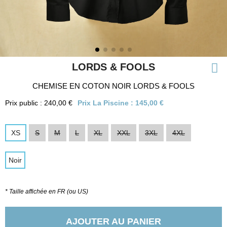
LORDS & FOOLS
CHEMISE EN COTON NOIR LORDS & FOOLS
Prix public : 240,00 €
Prix La Piscine :
145,00 €
XS
S
M
L
XL
XXL
3XL
4XL
Noir
* Taille affichée en FR (ou US)
AJOUTER AU PANIER