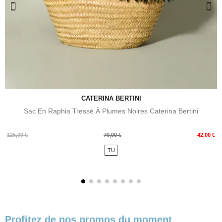
CATERINA BERTINI
Sac En Raphia Tressé À Plumes Noires Caterina Bertini
Prix
Prix
125,00 €
70,00 €
42,00 €
de
TU
base
Profitez de nos promos du moment