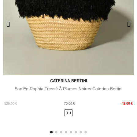
CATERINA BERTINI
Sac En Raphia Tressé À Plumes Noires Caterina Bertini
Prix
Prix
125,00 €
70,00 €
42,00 €
de
TU
base