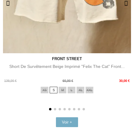
FRONT STREET
Short De Survêtement Beige Imprimé "Felix The Cat" Front...
Prix
Prix
139,00 €
60,00 €
30,00 €
de
XS
S
M
L
XL
XXL
base
Voir +