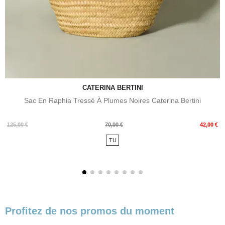
CATERINA BERTINI
Sac En Raphia Tressé À Plumes Noires Caterina Bertini
Prix
Prix
125,00 €
70,00 €
42,00 €
de
TU
base
Profitez de nos promos du moment