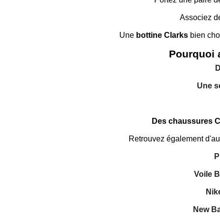
Associez d
Une
bottine Clarks
bien choi
Pourquoi 
D
Une sé
Des chaussures Cl
Retrouvez également d'a
P
Voile 
Nik
New Ba