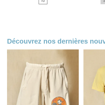
TU
3
base
base
Découvrez nos dernières no