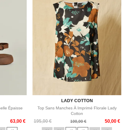

LADY COTTON
e
Aperçu rapide
elle Épaisse
Top Sans Manches À Imprimé Florale Lady
Cotton
Prix
Prix
63,00 €
195,00 €
50,00 €
100,00 €
de