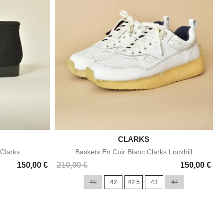

CLARKS
e
Aperçu rapide
Clarks
Baskets En Cuir Blanc Clarks Lockhill
Prix
150,00 €
210,00 €
150,00 €
41
42
42.5
43
44