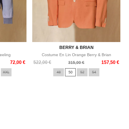

BERRY & BRIAN
e
Aperçu rapide
eeling
Costume En Lin Orange Berry & Brian
Prix
Prix
72,00 €
522,00 €
157,50 €
315,00 €
de
XXL
48
50
52
54
base