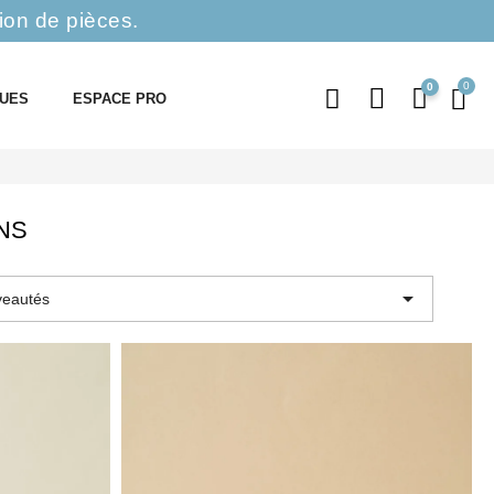
ion de pièces.
0
QUES
ESPACE PRO
NS

eautés