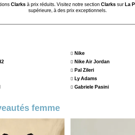
tions
Clarks
à prix réduits. Visitez notre section
Clarks
sur
La P
supérieure, à des prix exceptionnels.
Nike
d2
Nike Air Jordan
Pal Zileri
Ly Adams
d
Gabriele Pasini
veautés femme