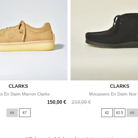

CLARKS

CLARKS
Aperçu rapide
Aperçu rapid
ts En Daim Marron Clarks
Mocassins En Daim Noir 
Prix
150,00 €
210,00 €
44
47
42
42.5
43