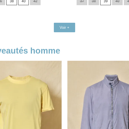
6
38
40
42
37
38
39
40
base
Voir +
uveautés homme