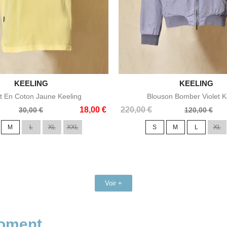

KEELING

KEELING
Aperçu rapide
Aperçu rapid
rt En Coton Jaune Keeling
Blouson Bomber Violet K
Prix
Prix
18,00 €
220,00 €
30,00 €
120,00 €
de
M
L
XL
XXL
S
M
L
XL
base
Voir +
moment