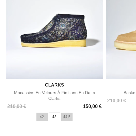

CLARKS
Aperçu rapide
Mocassins En Velours À Finitions En Daim
Baske
Clarks
Prix
210,00 €
Prix
210,00 €
150,00 €
42
43
44.5