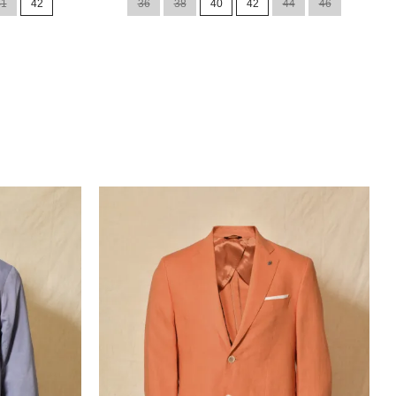
41
42
36
38
40
42
44
46
base