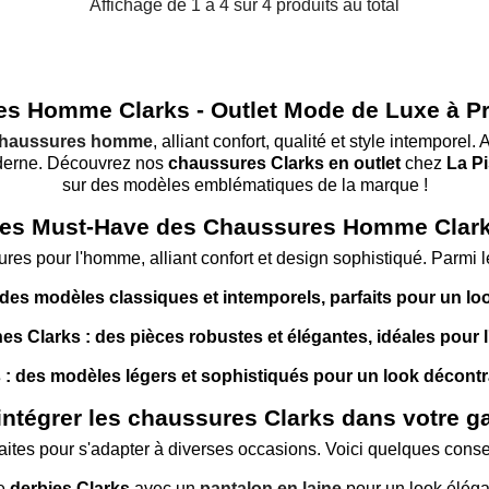
Affichage de 1 à 4 sur 4 produits au total
s Homme Clarks - Outlet Mode de Luxe à Pr
haussures homme
, alliant confort, qualité et style intempore
derne. Découvrez nos
chaussures Clarks en outlet
chez
La Pi
sur des modèles emblématiques de la marque !
es Must-Have des Chaussures Homme Clar
s pour l'homme, alliant confort et design sophistiqué. Parmi l
 des modèles classiques et intemporels, parfaits pour un lo
nes Clarks : des pièces robustes et élégantes, idéales pour l'
: des modèles légers et sophistiqués pour un look décontr
tégrer les chaussures Clarks dans votre g
aites pour s'adapter à diverses occasions. Voici quelques conseil
de
derbies Clarks
avec un
pantalon en laine
pour un look élégan