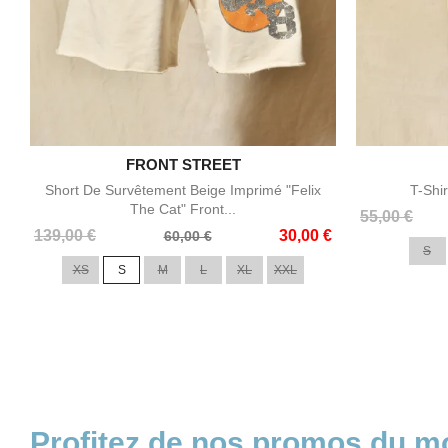

FRONT STREET
Aperçu rapide
Short De Survêtement Beige Imprimé "Felix
T-Shi
The Cat" Front...
Prix
Prix
55,00 €
Prix
Prix
139,00 €
30,00 €
de
60,00 €
S
de
base
XS
S
M
L
XL
XXL
base
Profitez de nos promos du 