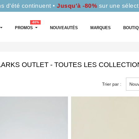
s d'été continuent •
Jusqu'à -80%
sur une sélect
-80%
PROMOS
NOUVEAUTÉS
MARQUES
BOUTI
LARKS OUTLET - TOUTES LES COLLECTIO
Trier par :
Nouv