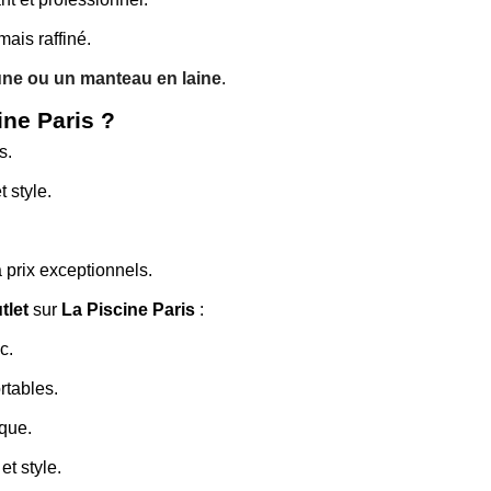
ais raffiné.
ne ou un manteau en laine
.
ne Paris ?
s.
 style.
 prix exceptionnels.
tlet
sur
La Piscine Paris
:
c.
rtables.
que.
t style.