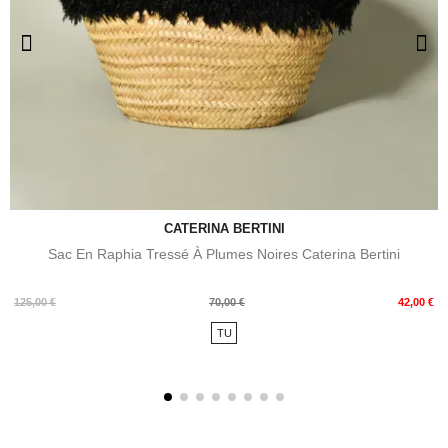
CATERINA BERTINI
Sac En Raphia Tressé À Plumes Noires Caterina Bertini
Prix
Prix
125,00 €
70,00 €
42,00 €
de
TU
base