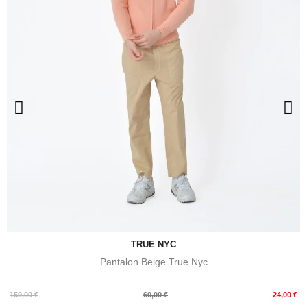
TRUE NYC
Pantalon Beige True Nyc
Prix
Prix
159,00 €
60,00 €
24,00 €