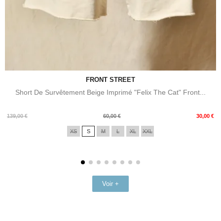
FRONT STREET
Short De Survêtement Beige Imprimé "Felix The Cat" Front...
Prix
Prix
139,00 €
60,00 €
30,00 €
de
XS
S
M
L
XL
XXL
base
Voir +