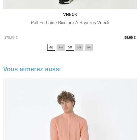
VNECK
Pull En Laine Bicolore À Rayures Vneck
Prix
175,00 €
95,00 €
46
48
50
52
54
Vous aimerez aussi