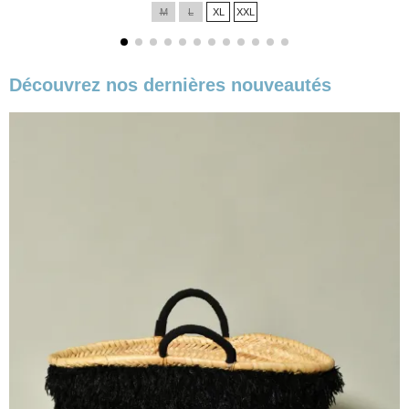
de
M
L
XL
XXL
base
Découvrez nos dernières nouveautés