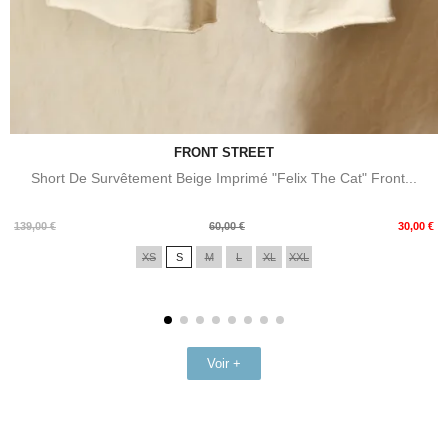
FRONT STREET
Short De Survêtement Beige Imprimé "Felix The Cat" Front...
Prix
Prix
139,00 €
60,00 €
30,00 €
de
XS
S
M
L
XL
XXL
base
Voir +