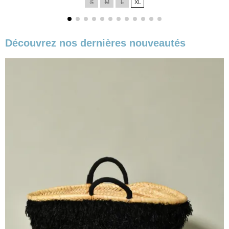
S
M
L
XL
base
Découvrez nos dernières nouveautés