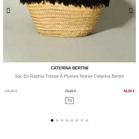
CATERINA BERTINI
Sac En Raphia Tressé À Plumes Noires Caterina Bertini
Prix
Prix
125,00 €
70,00 €
42,00 €
de
TU
base