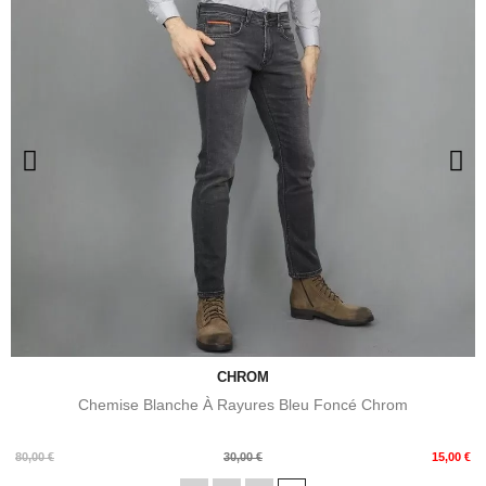
CHROM
Chemise Blanche À Rayures Bleu Foncé Chrom
Prix
Prix
80,00 €
30,00 €
15,00 €
de