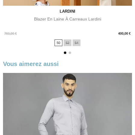
LARDINI
Blazer En Laine À Carreaux Lardini
Prix
760,00 €
400,00 €
50
52
54
Vous aimerez aussi