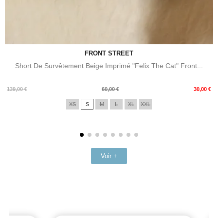
FRONT STREET
Short De Survêtement Beige Imprimé "Felix The Cat" Front...
Prix
Prix
139,00 €
60,00 €
30,00 €
de
XS
S
M
L
XL
XXL
base
Voir +