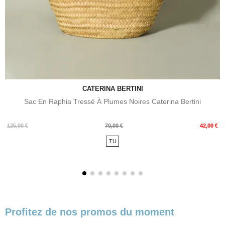
CATERINA BERTINI
Sac En Raphia Tressé À Plumes Noires Caterina Bertini
Prix
Prix
125,00 €
70,00 €
42,00 €
de
TU
base
Profitez de nos promos du moment