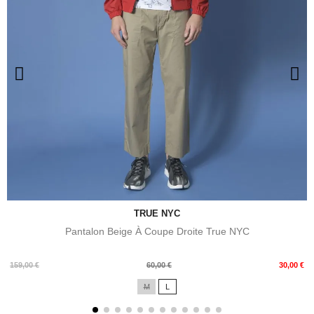
TRUE NYC
Pantalon Beige À Coupe Droite True NYC
Prix
Prix
159,00 €
60,00 €
30,00 €
de
M
L
base