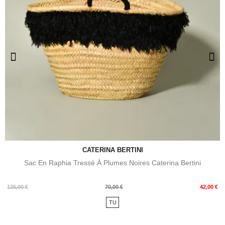
CATERINA BERTINI
Sac En Raphia Tressé À Plumes Noires Caterina Bertini
Prix
Prix
125,00 €
70,00 €
42,00 €
de
TU
base