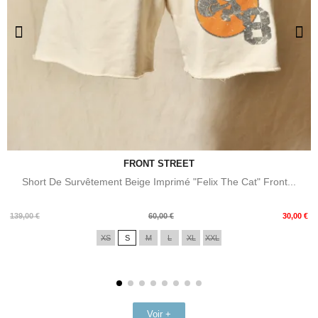
FRONT STREET
Short De Survêtement Beige Imprimé "Felix The Cat" Front...
Prix
Prix
139,00 €
60,00 €
30,00 €
de
XS
S
M
L
XL
XXL
base
Voir +