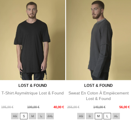
LOST & FOUND
LOST & FOUND
T-Shirt Asymétrique Lost & Found
Sweat En Coton À Empiècement
Lost & Found
Prix
Prix
Prix
Prix
185,00 €
100,00 €
40,00 €
255,00 €
140,00 €
56,00 €
de
de
XS
S
M
L
3XL
XS
S
M
L
XL
base
base