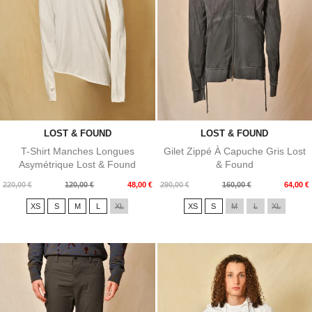
LOST & FOUND
LOST & FOUND
T-Shirt Manches Longues
Gilet Zippé À Capuche Gris Lost
Asymétrique Lost & Found
& Found
Prix
Prix
Prix
Prix
220,00 €
120,00 €
48,00 €
290,00 €
160,00 €
64,00 €
de
de
XS
S
M
L
XL
XS
S
M
L
XL
base
base