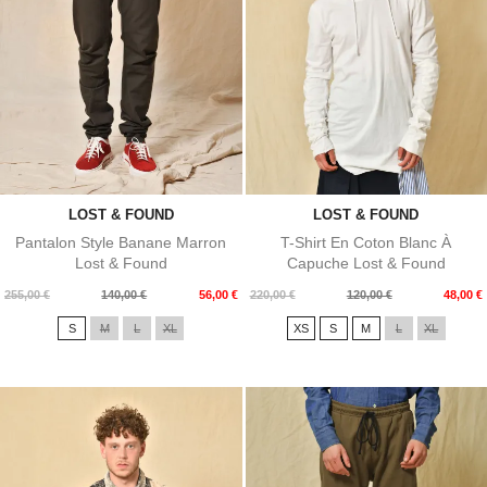
LOST & FOUND
LOST & FOUND
Pantalon Style Banane Marron
T-Shirt En Coton Blanc À
Lost & Found
Capuche Lost & Found
Prix
Prix
Prix
Prix
255,00 €
140,00 €
56,00 €
220,00 €
120,00 €
48,00 €
de
de
S
M
L
XL
XS
S
M
L
XL
base
base