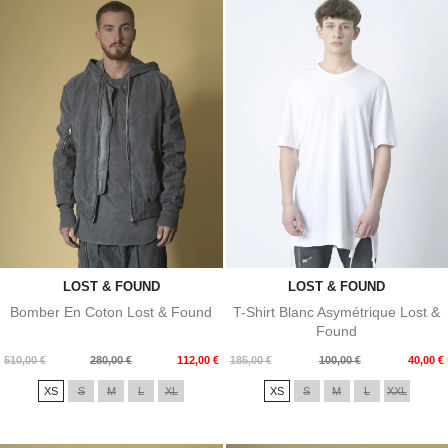
LOST & FOUND
LOST & FOUND
Bomber En Coton Lost & Found
T-Shirt Blanc Asymétrique Lost &
Found
Prix
Prix
Prix
Prix
510,00 €
280,00 €
112,00 €
185,00 €
100,00 €
40,00 €
de
de
XS
S
M
L
XL
XS
S
M
L
XXL
base
base