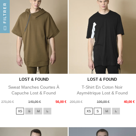
FILTRER
LOST & FOUND
LOST & FOUND
Sweat Manches Courtes À
T-Shirt En Coton Noir
Capuche Lost & Found
Asymétrique Lost & Found
Prix
Prix
Prix
Prix
270,00 €
140,00 €
56,00 €
200,00 €
100,00 €
40,00 €
de
de
XS
S
M
L
XS
S
M
L
base
base