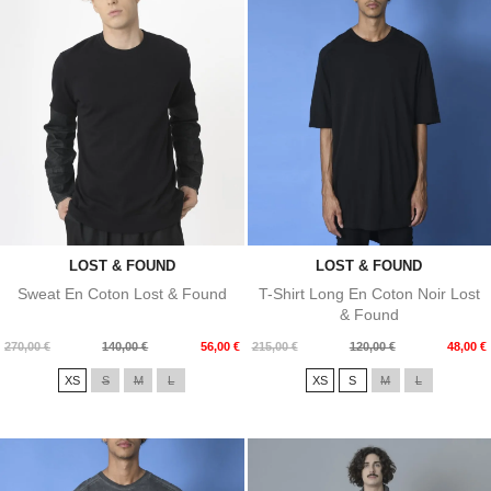
LOST & FOUND
LOST & FOUND
Sweat En Coton Lost & Found
T-Shirt Long En Coton Noir Lost
& Found
Prix
Prix
Prix
Prix
270,00 €
140,00 €
56,00 €
215,00 €
120,00 €
48,00 €
de
de
XS
S
M
L
XS
S
M
L
base
base