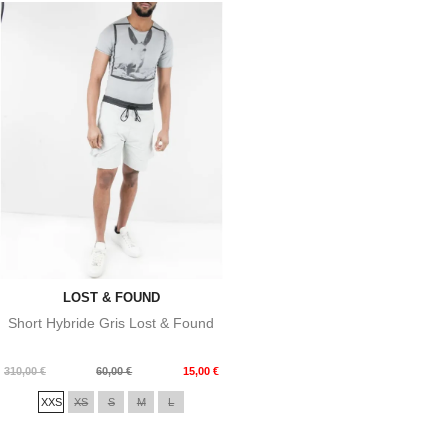
LOST & FOUND
Short Hybride Gris Lost & Found
Prix
Prix
310,00 €
60,00 €
15,00 €
de
XXS
XS
S
M
L
base