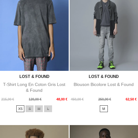
LOST & FOUND
LOST & FOUND
T-Shirt Long En Coton Gris Lost
Blouson Bicolore Lost & Found
& Found
Prix
Prix
Prix
Prix
215,00 €
120,00 €
48,00 €
450,00 €
250,00 €
62,50 €
de
de
XS
S
M
L
M
base
base