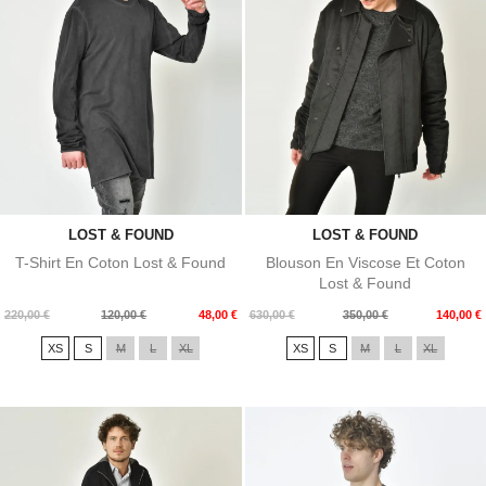
LOST & FOUND
LOST & FOUND
T-Shirt En Coton Lost & Found
Blouson En Viscose Et Coton
Lost & Found
Prix
Prix
Prix
Prix
220,00 €
120,00 €
48,00 €
630,00 €
350,00 €
140,00 €
de
de
XS
S
M
L
XL
XS
S
M
L
XL
base
base