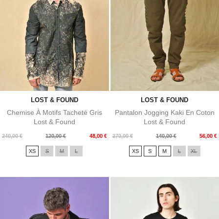
LOST & FOUND
LOST & FOUND
Chemise À Motifs Tacheté Gris
Pantalon Jogging Kaki En Coton
Lost & Found
Lost & Found
Prix
Prix
Prix
Prix
240,00 €
120,00 €
48,00 €
270,00 €
140,00 €
56,00 €
de
de
XS
S
M
L
XS
S
M
L
XL
base
base