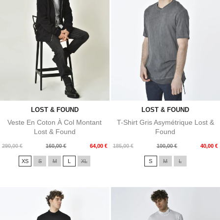
LOST & FOUND
LOST & FOUND
Veste En Coton À Col Montant
T-Shirt Gris Asymétrique Lost &
Lost & Found
Found
Prix
Prix
Prix
Prix
290,00 €
160,00 €
64,00 €
185,00 €
100,00 €
40,00 €
de
de
XS
S
M
L
XL
S
M
L
base
base