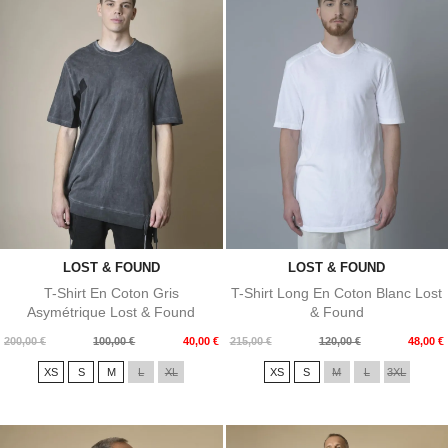
LOST & FOUND
LOST & FOUND
T-Shirt En Coton Gris
T-Shirt Long En Coton Blanc Lost
Asymétrique Lost & Found
& Found
Prix
Prix
Prix
Prix
200,00 €
100,00 €
40,00 €
215,00 €
120,00 €
48,00 €
de
de
XS
S
M
L
XL
XS
S
M
L
3XL
base
base