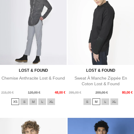
LOST & FOUND
LOST & FOUND
Chemise Anthracite Lost & Found
Sweat À Manche Zippée En
Coton Lost & Found
Prix
Prix
Prix
Prix
215,00 €
120,00 €
48,00 €
395,00 €
200,00 €
80,00 €
de
de
XS
S
M
L
XL
S
M
L
XL
base
base