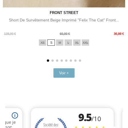
FRONT STREET
Short De Survêtement Beige Imprimé "Felix The Cat" Front...
Prix
Prix
139,00 €
60,00 €
30,00 €
de
XS
S
M
L
XL
XXL
base
Voir +