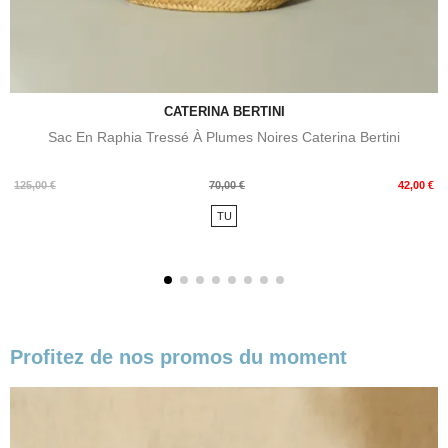
CATERINA BERTINI
Sac En Raphia Tressé À Plumes Noires Caterina Bertini
Prix
Prix
125,00 €
70,00 €
42,00 €
de
TU
base
Profitez de nos promos du moment