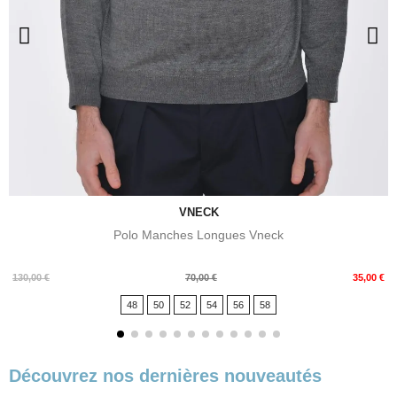
VNECK
Polo Manches Longues Vneck
Prix
Prix
130,00 €
70,00 €
35,00 €
de
48
50
52
54
56
58
base
Découvrez nos dernières nouveautés