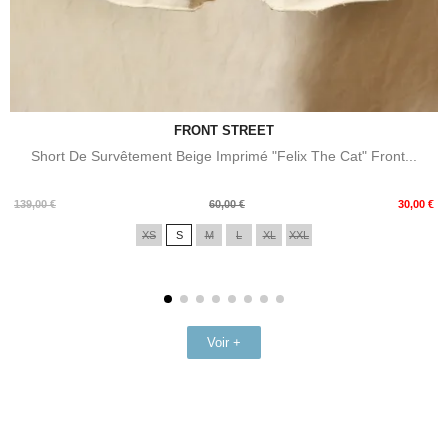
FRONT STREET
Short De Survêtement Beige Imprimé "Felix The Cat" Front...
Prix
Prix
139,00 €
60,00 €
30,00 €
de
XS
S
M
L
XL
XXL
base
Voir +