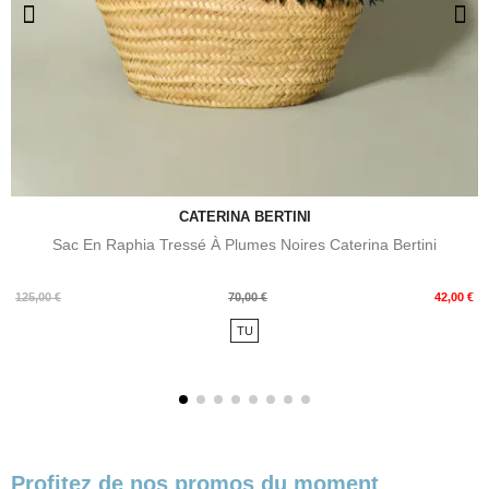
CATERINA BERTINI
Sac En Raphia Tressé À Plumes Noires Caterina Bertini
Prix
Prix
125,00 €
70,00 €
42,00 €
de
TU
base
Profitez de nos promos du moment