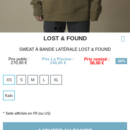
LOST & FOUND
SWEAT À BANDE LATÉRALE LOST & FOUND
Prix public :
Prix La Piscine :
Prix remisé :
-60%
270,00 €
140,00 €
56,00 €
XS
S
M
L
XL
Kaki
* Taille affichée en FR (ou US)