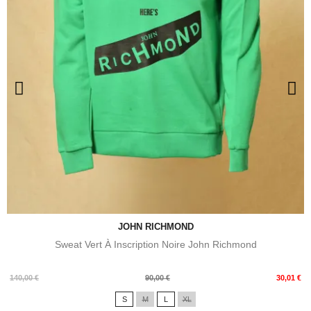
JOHN RICHMOND
Sweat Vert À Inscription Noire John Richmond
Prix
Prix
140,00 €
90,00 €
30,01 €
de
S
M
L
XL
base