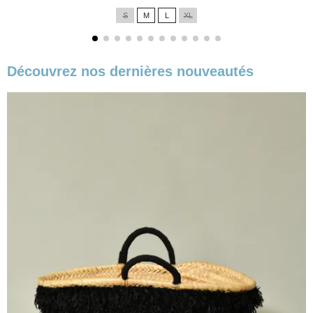
de
S
M
L
XL
base
Découvrez nos dernières nouveautés