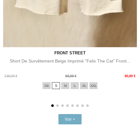
FRONT STREET
Short De Survêtement Beige Imprimé "Felix The Cat" Front...
Prix
Prix
139,00 €
60,00 €
30,00 €
de
XS
S
M
L
XL
XXL
base
Voir +