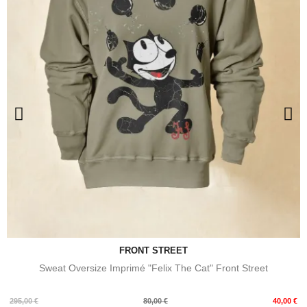
FRONT STREET
Sweat Oversize Imprimé "Felix The Cat" Front Street
Prix
Prix
295,00 €
80,00 €
40,00 €