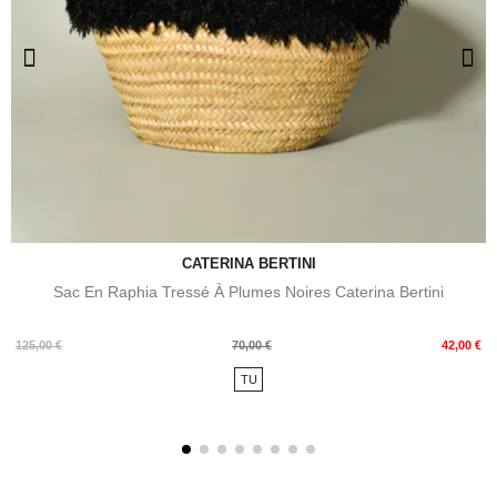
CATERINA BERTINI
Sac En Raphia Tressé À Plumes Noires Caterina Bertini
Prix
Prix
125,00 €
70,00 €
42,00 €
de
TU
base