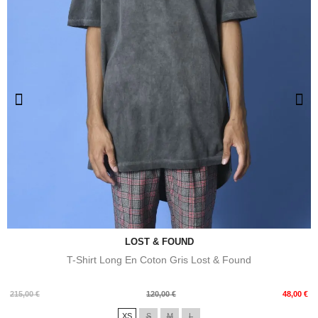
LOST & FOUND
T-Shirt Long En Coton Gris Lost & Found
Prix
Prix
215,00 €
120,00 €
48,00 €
de
XS
S
M
L