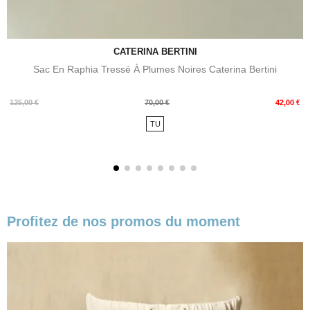
CATERINA BERTINI
Sac En Raphia Tressé À Plumes Noires Caterina Bertini
Prix
Prix
125,00 €
70,00 €
42,00 €
de
TU
base
Profitez de nos promos du moment