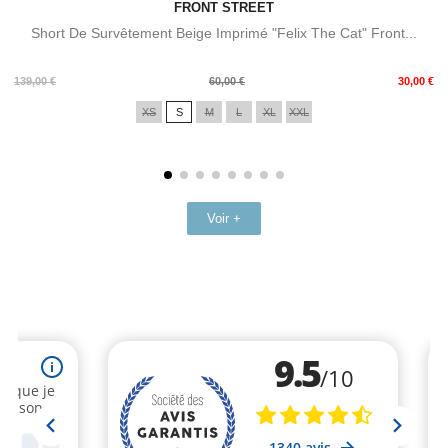
FRONT STREET
Short De Survêtement Beige Imprimé "Felix The Cat" Front...
Prix
Prix
139,00 €
60,00 €
30,00 €
de
XS
S
M
L
XL
XXL
base
Voir +