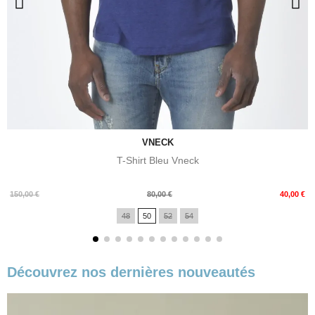
VNECK
T-Shirt Bleu Vneck
Prix
Prix
150,00 €
80,00 €
40,00 €
de
48
50
52
54
base
Découvrez nos dernières nouveautés