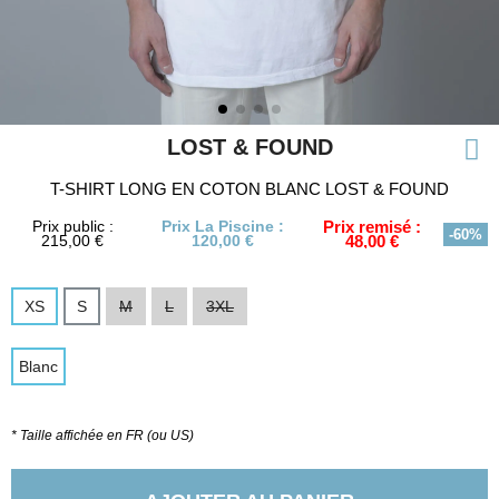
LOST & FOUND
T-SHIRT LONG EN COTON BLANC LOST & FOUND
Prix public :
Prix La Piscine :
Prix remisé :
-60%
215,00 €
120,00 €
48,00 €
XS
S
M
L
3XL
Blanc
* Taille affichée en FR (ou US)