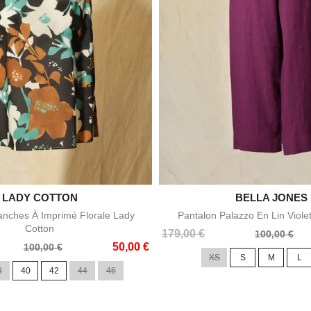

LADY COTTON

BELLA JONES
Aperçu rapide
Aperçu rapid
nches À Imprimé Florale Lady
Pantalon Palazzo En Lin Viole
Cotton
Prix
Prix
179,00 €
100,00 €
50,00 €
de
100,00 €
XS
S
M
L
base
8
40
42
44
46