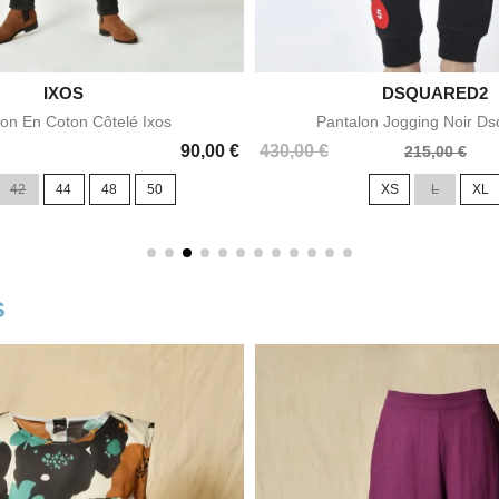

IXOS

DSQUARED2
Aperçu rapide
Aperçu rapid
lon En Coton Côtelé Ixos
Pantalon Jogging Noir D
Prix
Prix
90,00 €
430,00 €
215,00 €
de
42
44
48
50
XS
L
XL
base
s