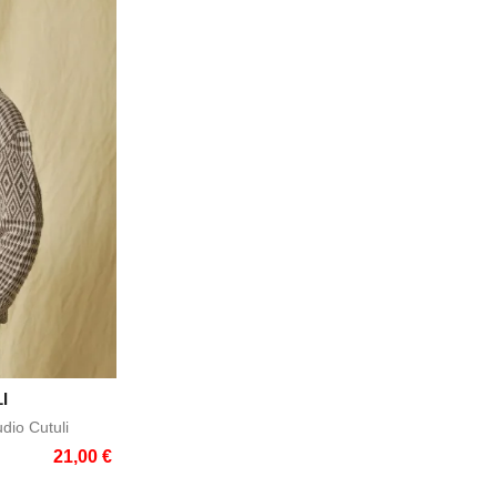
I
e
dio Cutuli
21,00 €