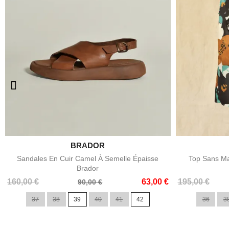

BRADOR
Aperçu rapide
Sandales En Cuir Camel À Semelle Épaisse
Top Sans Ma
Brador
Prix
Prix
Prix
Prix
160,00 €
63,00 €
195,00 €
90,00 €
de
de
37
38
39
40
41
42
36
3
base
base