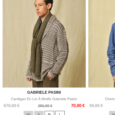
GABRIELE PASINI

Aperçu rapide
Cardigan En Lin À Motifs Gabriele Pasini
Chemi
Prix
Prix
Prix
Prix
670,00 €
70,00 €
90,00 €
250,00 €
de
de
XS
S
M
L
X