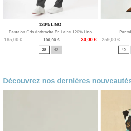

120% LINO
Aperçu rapide
Pantalon Gris Anthracite En Laine 120% Lino
Panta
Prix
Prix
Prix
185,00 €
30,00 €
259,00 €
100,00 €
de
38
42
40
base
Découvrez nos dernières nouveauté