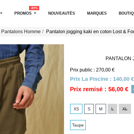
-80%
PROMOS
NOUVEAUTÉS
MARQUES
BOUTI
Pantalons Homme
Pantalon jogging kaki en coton Lost & F
PANTALON 
Prix public : 270,00 €
Prix La Piscine :
140,00 €
Prix remisé : 56,00 €
XS
S
M
L
XL
Taupe