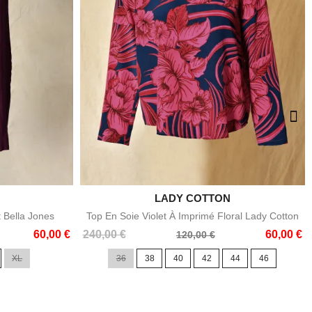

LADY COTTON
e
Aperçu rapide
t Bella Jones
Top En Soie Violet À Imprimé Floral Lady Cotton
Prix
Prix
60,00 €
240,00 €
60,00 €
120,00 €
de
XL
36
38
40
42
44
46
base