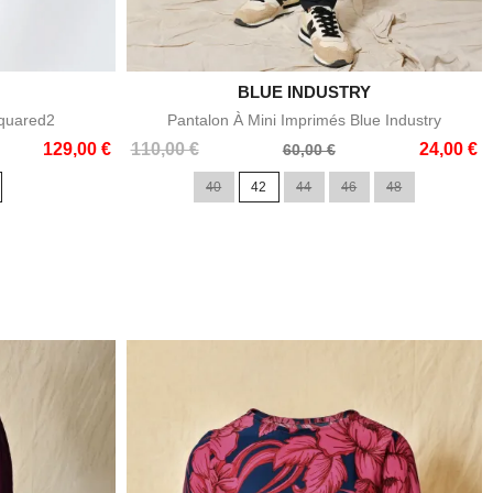

BLUE INDUSTRY
e
Aperçu rapide
squared2
Pantalon À Mini Imprimés Blue Industry
Prix
Prix
129,00 €
110,00 €
24,00 €
60,00 €
de
40
42
44
46
48
base