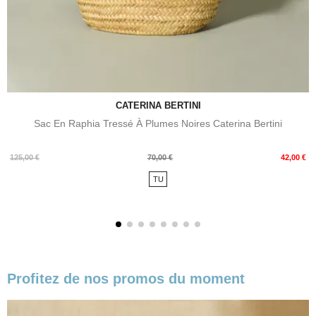
CATERINA BERTINI
Sac En Raphia Tressé À Plumes Noires Caterina Bertini
Prix
Prix
125,00 €
70,00 €
42,00 €
de
TU
base
Profitez de nos promos du moment