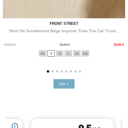
FRONT STREET
Short De Survêtement Beige Imprimé "Felix The Cat" Front...
Prix
Prix
139,00 €
60,00 €
30,00 €
de
XS
S
M
L
XL
XXL
base
Voir +