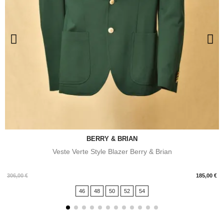
BERRY & BRIAN
Veste Verte Style Blazer Berry & Brian
Prix
306,00 €
185,00 €
46
48
50
52
54