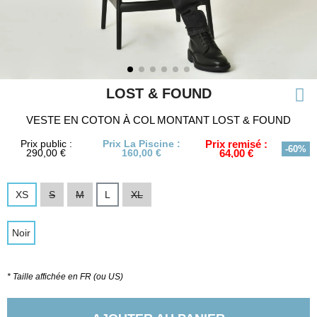
LOST & FOUND
VESTE EN COTON À COL MONTANT LOST & FOUND
Prix public :
Prix La Piscine :
Prix remisé :
-60%
290,00 €
160,00 €
64,00 €
XS
S
M
L
XL
Noir
* Taille affichée en FR (ou US)