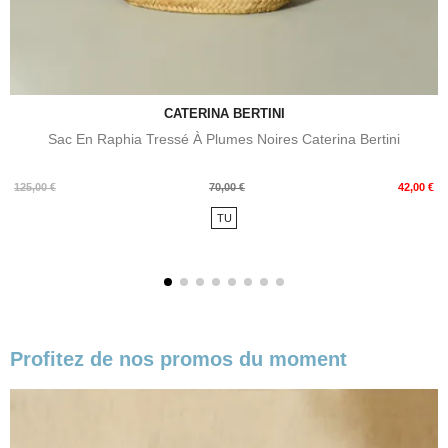
CATERINA BERTINI
Sac En Raphia Tressé À Plumes Noires Caterina Bertini
Prix
Prix
125,00 €
70,00 €
42,00 €
de
TU
base
Profitez de nos promos du moment