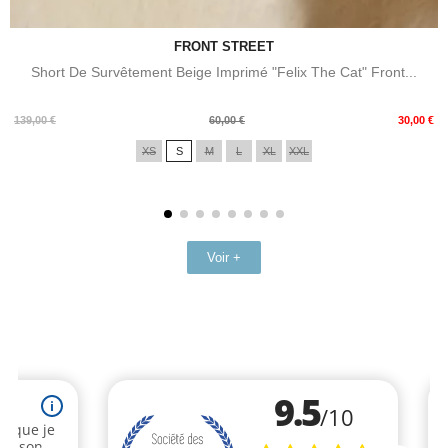
FRONT STREET
Short De Survêtement Beige Imprimé "Felix The Cat" Front...
Prix
Prix
139,00 €
60,00 €
30,00 €
de
XS
S
M
L
XL
XXL
base
Voir +