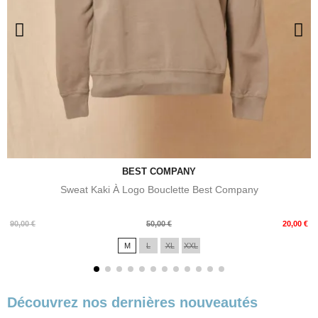
BEST COMPANY
Sweat Kaki À Logo Bouclette Best Company
Prix
Prix
90,00 €
50,00 €
20,00 €
de
M
L
XL
XXL
base
Découvrez nos dernières nouveautés