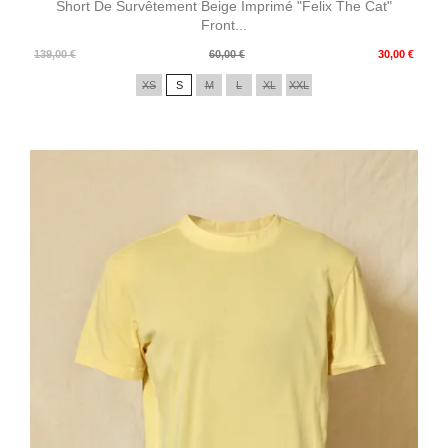
Short De Survêtement Beige Imprimé "Felix The Cat"
Front...
Prix
Prix
139,00 €
60,00 €
30,00 €
de
XS
S
M
L
XL
XXL
base