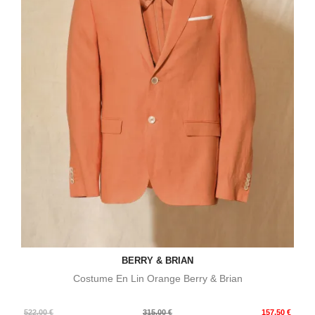
BERRY & BRIAN
Costume En Lin Orange Berry & Brian
Prix
Prix
522,00 €
315,00 €
157,50 €