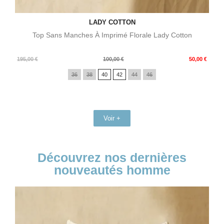
LADY COTTON
Top Sans Manches À Imprimé Florale Lady Cotton
Prix
Prix
195,00 €
100,00 €
50,00 €
de
36
38
40
42
44
46
base
Voir +
Découvrez nos dernières
nouveautés homme