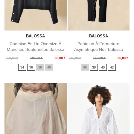
BALOSSA
BALOSSA
Chemise En Lin Oversize À
Pantalon À Fermeture
Manches Boutonnées Balossa
Asymétrique Noir Balossa
Prix
Prix
Prix
Prix
228,00 €
105,00 €
63,00 €
246,00 €
110,00 €
66,00 €
de
de
34
36
38
40
36
38
40
42
base
base