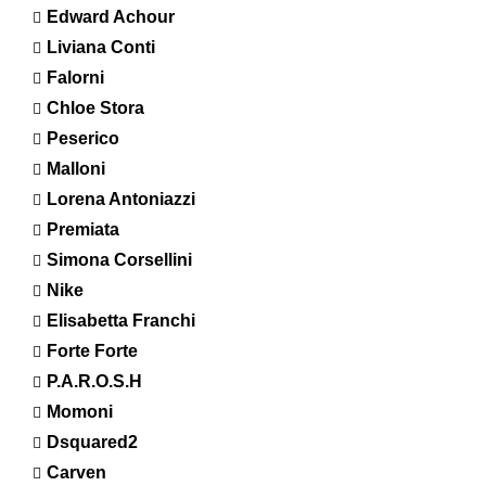
Edward Achour
Liviana Conti
Falorni
Chloe Stora
Peserico
Malloni
Lorena Antoniazzi
Premiata
Simona Corsellini
Nike
Elisabetta Franchi
Forte Forte
P.A.R.O.S.H
Momoni
Dsquared2
Carven