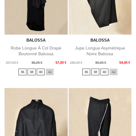
BALOSSA
BALOSSA
Robe Longue À Col Drapé
Jupe Longue Asymétrique
Boutonné Balossa
Noire Balossa
Prix
Prix
Prix
Prix
207,00 €
95,00 €
57,00 €
195,00 €
90,00 €
54,00 €
de
de
36
38
40
42
36
38
40
42
base
base