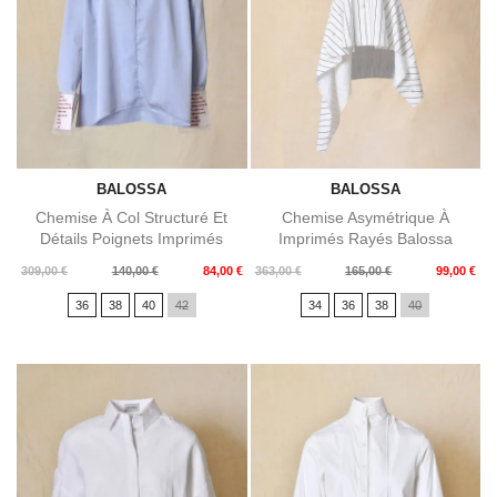
BALOSSA
BALOSSA
Chemise À Col Structuré Et
Chemise Asymétrique À
Détails Poignets Imprimés
Imprimés Rayés Balossa
Balossa
Prix
Prix
Prix
Prix
309,00 €
140,00 €
84,00 €
363,00 €
165,00 €
99,00 €
de
de
36
38
40
42
34
36
38
40
base
base