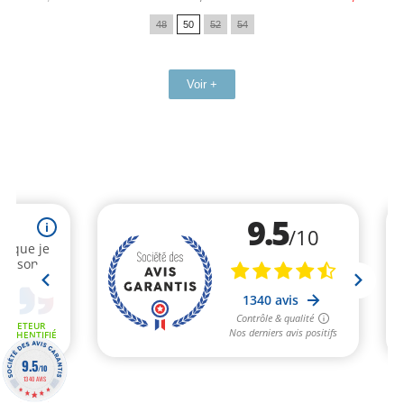
de
48
50
52
54
base
Voir +
9.5
/10
1340 AVIS