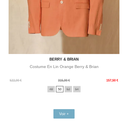
BERRY & BRIAN
Costume En Lin Orange Berry & Brian
Prix
Prix
522,00 €
315,00 €
157,50 €
de
48
50
52
54
base
Voir +