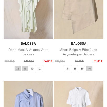
BALOSSA
BALOSSA
Robe Maxi À Volants Verte
Short Beige À Effet Jupe
Balossa
Asymétrique Balossa
Prix
Prix
Prix
Prix
309,00 €
140,00 €
84,00 €
186,00 €
85,00 €
51,00 €
de
de
36
38
40
42
34
36
38
40
base
base