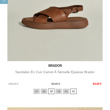
BRADOR
Sandales En Cuir Camel À Semelle Épaisse Brador
Prix
Prix
160,00 €
90,00 €
63,00 €
de
37
38
39
40
41
42
base