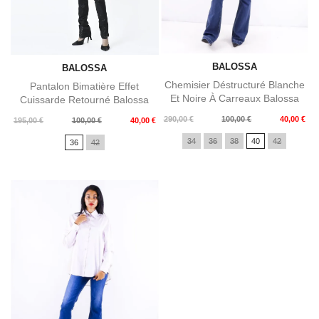
BALOSSA
BALOSSA
Chemisier Déstructuré Blanche
Pantalon Bimatière Effet
Et Noire À Carreaux Balossa
Cuissarde Retourné Balossa
Prix
Prix
290,00 €
100,00 €
40,00 €
Prix
Prix
195,00 €
100,00 €
40,00 €
de
de
34
36
38
40
42
36
42
base
base