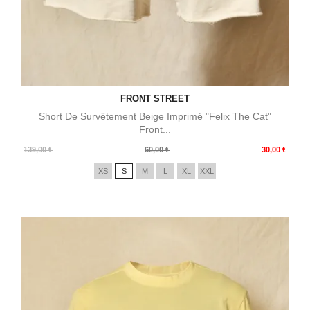
FRONT STREET
Short De Survêtement Beige Imprimé "Felix The Cat"
Front...
Prix
Prix
139,00 €
60,00 €
30,00 €
de
XS
S
M
L
XL
XXL
base