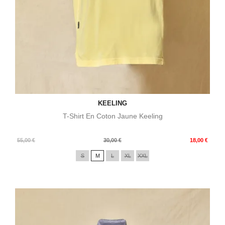
KEELING
T-Shirt En Coton Jaune Keeling
Prix
Prix
55,00 €
30,00 €
18,00 €
de
S
M
L
XL
XXL
base