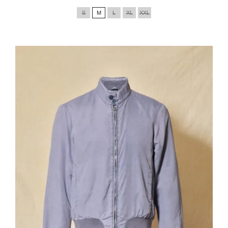
de
S
M
L
XL
XXL
base