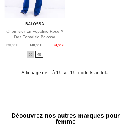
BALOSSA
Chemisier En Popeline Rose À
Dos Fantaisie Balossa
Prix
Prix
320,00 €
140,00 €
56,00 €
de
38
40
base
Affichage de 1 à 19 sur 19 produits au total
Découvrez nos autres marques pour
femme