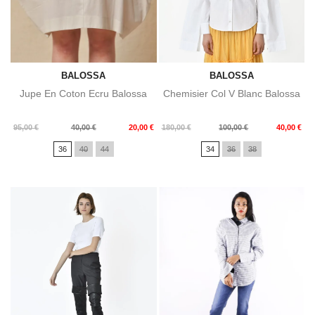
BALOSSA
BALOSSA
Jupe En Coton Ecru Balossa
Chemisier Col V Blanc Balossa
Prix
Prix
Prix
Prix
95,00 €
40,00 €
20,00 €
180,00 €
100,00 €
40,00 €
de
de
36
40
44
34
36
38
base
base