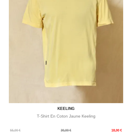
KEELING
T-Shirt En Coton Jaune Keeling
Prix
Prix
55,00 €
30,00 €
18,00 €