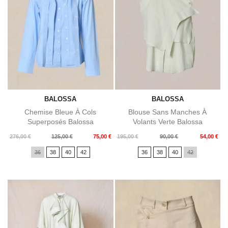
BALOSSA
BALOSSA
Chemise Bleue À Cols
Blouse Sans Manches À
Superposés Balossa
Volants Verte Balossa
Prix
Prix
Prix
Prix
276,00 €
125,00 €
75,00 €
195,00 €
90,00 €
54,00 €
de
de
36
38
40
42
36
38
40
42
base
base