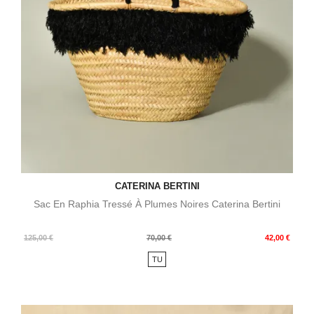
CATERINA BERTINI
Sac En Raphia Tressé À Plumes Noires Caterina Bertini
Prix
Prix
125,00 €
70,00 €
42,00 €
de
TU
base