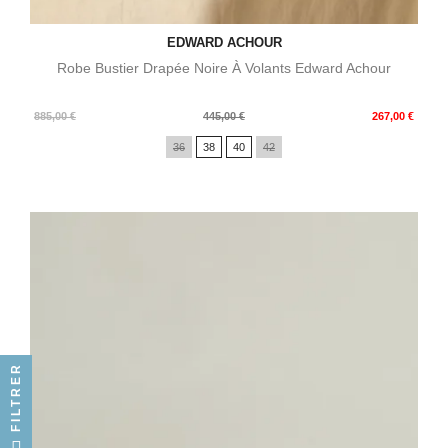
EDWARD ACHOUR
Robe Bustier Drapée Noire À Volants Edward Achour
Prix
Prix
885,00 €
445,00 €
267,00 €
de
36
38
40
42
base
FILTRER