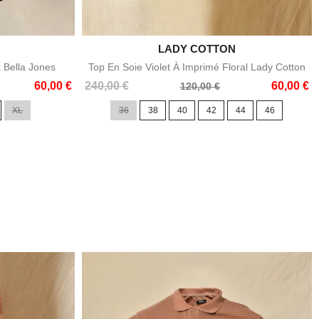

LADY COTTON
e
Aperçu rapide
t Bella Jones
Top En Soie Violet À Imprimé Floral Lady Cotton
Prix
Prix
60,00 €
240,00 €
60,00 €
120,00 €
de
XL
36
38
40
42
44
46
base