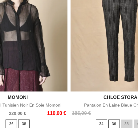

MOMONI

CHLOE STORA
Aperçu rapide
Aperçu rapid
l Tunisien Noir En Soie Momoni
Pantalon En Laine Bleue Ch
Prix
110,00 €
185,00 €
220,00 €
36
38
34
36
38