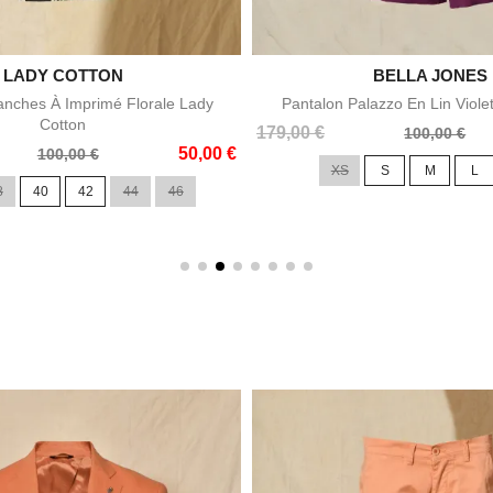

LADY COTTON

BELLA JONES
Aperçu rapide
Aperçu rapid
nches À Imprimé Florale Lady
Pantalon Palazzo En Lin Viole
Cotton
Prix
Prix
179,00 €
100,00 €
50,00 €
de
100,00 €
XS
S
M
L
base
8
40
42
44
46