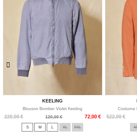

KEELING
Aperçu rapide
Blouson Bomber Violet Keeling
Costume E
Prix
Prix
Prix
Prix
220,00 €
72,00 €
522,00 €
120,00 €
de
de
S
M
L
XL
XXL
4
base
base