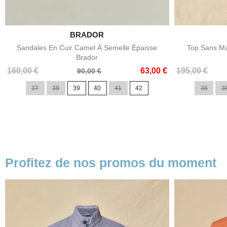

BRADOR
Aperçu rapide
Sandales En Cuir Camel À Semelle Épaisse
Top Sans Ma
Brador
Prix
Prix
Prix
Prix
160,00 €
63,00 €
195,00 €
90,00 €
de
de
37
38
39
40
41
42
36
3
base
base
Profitez de nos promos du moment