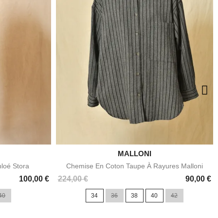

MALLONI
e
Aperçu rapide
loé Stora
Chemise En Coton Taupe À Rayures Malloni
Prix
100,00 €
224,00 €
90,00 €
40
34
36
38
40
42