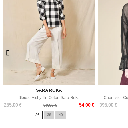

SARA ROKA
Aperçu rapide
Blouse Vichy En Coton Sara Roka
Chemisier Co
Prix
Prix
Prix
Prix
255,00 €
54,00 €
395,00 €
90,00 €
de
de
36
38
40
base
base