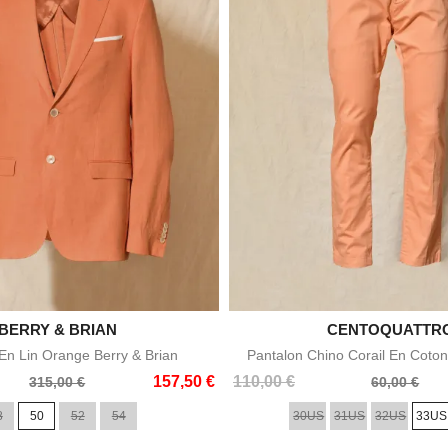

BERRY & BRIAN

CENTOQUATTR
Aperçu rapide
Aperçu rapid
n Lin Orange Berry & Brian
Pantalon Chino Corail En Coton
Prix
Prix
157,50 €
110,00 €
315,00 €
60,00 €
de
8
50
52
54
30US
31US
32US
33US
base