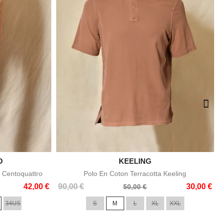
O

KEELING
e
Aperçu rapide
 Centoquattro
Polo En Coton Terracotta Keeling
Prix
Prix
42,00 €
90,00 €
30,00 €
50,00 €
de
34US
S
M
L
XL
XXL
base